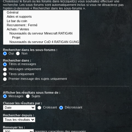
Choisissez le forum ou les forums dans le(s)quel(s) vous souhaitez effectuer une
recherche. Les sous-forums sont automatiquement inclus si vous ne désactivez pas
l’option ci-dessous « Rechercher dans les sous-forums ».
Rechercher dans les sous-forums :
Oui
Non
Rechercher dans :
Titres et messages
Messages uniquement
Titres uniquement
Premier message des sujets uniquement
Afficher les résultats sous forme de :
Messages
Sujets
Classer les résultats par :
Croissant
Décroissant
Rechercher depuis :
Renvoyer les :
premiers caractères des messages