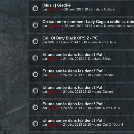
[Music] GiedRé
par
Décalco
»
26 janv. 2014 10:42
» dans
Culture
On sait enfin comment Lady Gaga a crafté sa rob
par
Décalco
»
22 janv. 2014 23:31
» dans
Nouveautés du serv
Call Of Duty Black OPS 2 - PC
par
V0lf0
»
14 janv. 2014 15:18
» dans
Autres Jeux
Et une année dans les dent ! Paf !
par
Django
»
24 déc. 2013 19:11
» dans
Séries
Et une année dans les dent ! Paf !
par
Django
»
24 déc. 2013 19:10
» dans
Cinéma
Et une année dans les dent ! Paf !
par
Django
»
24 déc. 2013 19:10
» dans
Culture
Et une année dans les dent ! Paf !
par
Django
»
24 déc. 2013 19:10
» dans
Autres Jeux
Et une année dans les dent ! Paf !
par
Django
»
24 déc. 2013 19:10
» dans
Call Of Duty 4