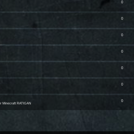
0
0
0
0
0
0
0
r Minecraft RATIGAN