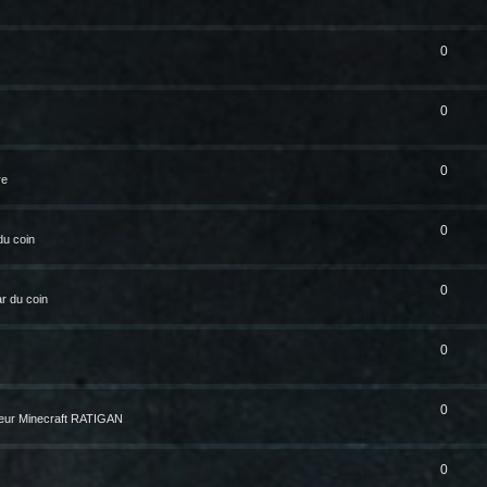
0
0
0
re
0
du coin
0
r du coin
0
0
eur Minecraft RATIGAN
0