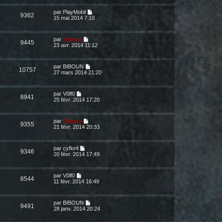
par
PlayMobil
9362
15 mai 2014 7:10
par
Django
9445
23 avr. 2014 11:12
par
BIBOUN
10757
27 mars 2014 21:20
par
V0lf0
8941
25 févr. 2014 17:20
par
Django
9355
21 févr. 2014 20:33
par
cyfloril
9346
20 févr. 2014 17:49
par
V0lf0
8544
11 févr. 2014 16:49
par
BIBOUN
9491
28 janv. 2014 20:24