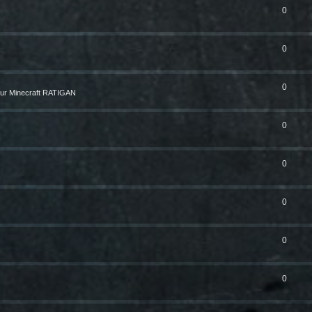
0
0
0
ur Minecraft RATIGAN
0
0
0
0
0