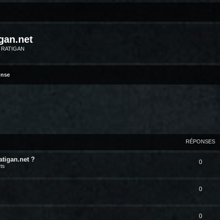
gan.net
m RATIGAN
onse
RÉPONSES
atigan.net ?
0
ts
0
0