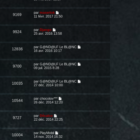
par
maserlok
9169
11 févr. 2017 21:50
par
Django
9924
25 avr. 2016 13:58
par
G@ND@LF Le BL@NC
12836
16 avr. 2016 10:17
par
G@ND@LF Le BL@NC
9700
09 juil. 2015 8:28
par
G@ND@LF Le BL@NC
10035
27 déc. 2014 10:00
par
chocotov***
10544
26 déc. 2014 12:20
par
Décalco
9727
22 déc. 2014 22:25
par
PlayMobil
10004
14 nov. 2014 16:32