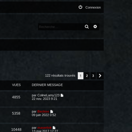
Connexion
RECHERCHER
RECHERCHE AVANCÉ
1
122 résultats trouvés
2
3
Suivante
VUES
DERNIER MESSAGE
par
ColineLamy123
4855
22 nov. 2023 9:21
par
Beckoo
5358
09 juin 2022 0:52
par
maserlok
10448
13 mai 2017 12:27