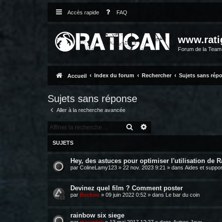
Accès rapide
FAQ
www.rati
Forum de la Tea
Index du forum
Rechercher
Sujets sans rép
Accueil
Sujets sans réponse
Aller à la recherche avancée
RECHERCHER
RECHERCHE AVANCÉE
SUJETS
Hey, des astuces pour optimiser l'utilisation de R
par
ColineLamy123
»
22 nov. 2023 9:21
» dans
Aides et suppor
Devinez quel film ? Comment poster
par
Beckoo
»
09 juin 2022 0:52
» dans
Le bar du coin
rainbow six siege