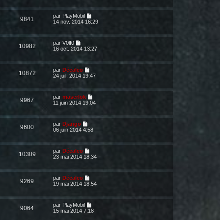
par
PlayMobil
9841
14 nov. 2014 16:29
par
V0lf0
10982
16 oct. 2014 13:27
par
Décalco
10872
24 juil. 2014 19:47
par
maserlok
9967
11 juin 2014 19:04
par
Django
9600
06 juin 2014 4:58
par
Décalco
10309
23 mai 2014 18:34
par
Décalco
9269
19 mai 2014 18:54
par
PlayMobil
9064
15 mai 2014 7:18