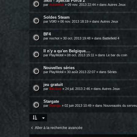
Skill - Spécial Force 2
par
maserlok
»
09 nov. 2013 22:44
» dans
Autres Jeux
Soldes Steam
par
V0lf0
»
06 nov. 2013 18:19
» dans
Autres Jeux
BF4
par
nochot
»
30 oct. 2013 19:48
» dans
Battlefield 4
Il n'y a qu'en Belgique....
par
PlayMobil
»
08 oct. 2013 15:11
» dans
Le bar du coin
Nouvelles séries
par
PlayMobil
»
30 août 2013 22:07
» dans
Séries
jeu gratuit
par
Beckoo
»
24 juil. 2013 2:46
» dans
Autres Jeux
Stargate
par
Django
»
02 juin 2013 10:49
» dans
Nouveautés du serveu
Aller à la recherche avancée