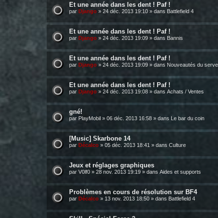
Et une année dans les dent ! Paf !
par
Django
»
24 déc. 2013 19:10
» dans
Battlefield 4
Et une année dans les dent ! Paf !
par
Django
»
24 déc. 2013 19:09
» dans
Bannis
Et une année dans les dent ! Paf !
par
Django
»
24 déc. 2013 19:09
» dans
Nouveautés du serve
Et une année dans les dent ! Paf !
par
Django
»
24 déc. 2013 19:08
» dans
Achats / Ventes
gné!
par
PlayMobil
»
06 déc. 2013 16:58
» dans
Le bar du coin
[Music] Skarbone 14
par
Décalco
»
05 déc. 2013 18:41
» dans
Culture
Jeux et réglages graphiques
par
V0lf0
»
28 nov. 2013 19:19
» dans
Aides et supports
Problèmes en cours de résolution sur BF4
par
Décalco
»
13 nov. 2013 18:50
» dans
Battlefield 4