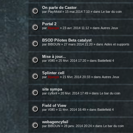
On parle de Castor
par
PlayMobil
»
15 mai 2014 7:10
» dans
Le bar du coin
Portal 2
par
Django
»
23 avr. 2014 11:12
» dans
Autres Jeux
BSOD Pilotes Beta catalyst
par
BIBOUN
»
27 mars 2014 21:20
» dans
Aides et supports
Mise à jour...
par
V0lf0
»
25 févr. 2014 17:20
» dans
Battlefield 4
Splinter cell
par
Django
»
21 févr. 2014 20:33
» dans
Autres Jeux
site sympa
par
cyfloril
»
20 févr. 2014 17:49
» dans
Le bar du coin
Field of View
par
V0lf0
»
11 févr. 2014 16:49
» dans
Battlefield 4
webagencyfail
par
BIBOUN
»
28 janv. 2014 20:24
» dans
Le bar du coin