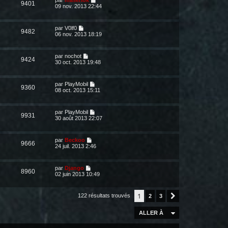
par
maserlok
9401
09 nov. 2013 22:44
par
V0lf0
9482
06 nov. 2013 18:19
par
nochot
9424
30 oct. 2013 19:48
par
PlayMobil
9360
08 oct. 2013 15:11
par
PlayMobil
9931
30 août 2013 22:07
par
Beckoo
9666
24 juil. 2013 2:46
par
Django
8960
02 juin 2013 10:49
1
122 résultats trouvés
2
3
Suivante
ALLER À