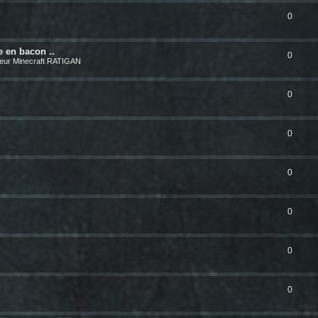
0
e en bacon ..
0
eur Minecraft RATIGAN
0
0
0
0
0
0