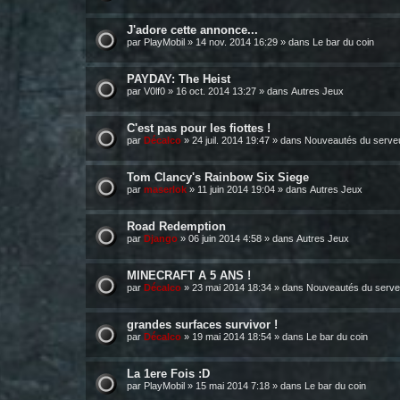
J'adore cette annonce...
par
PlayMobil
»
14 nov. 2014 16:29
» dans
Le bar du coin
PAYDAY: The Heist
par
V0lf0
»
16 oct. 2014 13:27
» dans
Autres Jeux
C'est pas pour les fiottes !
par
Décalco
»
24 juil. 2014 19:47
» dans
Nouveautés du serve
Tom Clancy's Rainbow Six Siege
par
maserlok
»
11 juin 2014 19:04
» dans
Autres Jeux
Road Redemption
par
Django
»
06 juin 2014 4:58
» dans
Autres Jeux
MINECRAFT A 5 ANS !
par
Décalco
»
23 mai 2014 18:34
» dans
Nouveautés du serve
grandes surfaces survivor !
par
Décalco
»
19 mai 2014 18:54
» dans
Le bar du coin
La 1ere Fois :D
par
PlayMobil
»
15 mai 2014 7:18
» dans
Le bar du coin