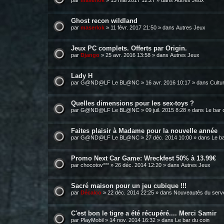
par
maserlok
»
13 mai 2017 12:27
» dans
Autres Jeux
Ghost recon wildland
par
maserlok
»
11 févr. 2017 21:50
» dans
Autres Jeux
Jeux PC complets. Offerts par Origin.
par
Django
»
25 avr. 2016 13:58
» dans
Autres Jeux
Lady H
par
G@ND@LF Le BL@NC
»
16 avr. 2016 10:17
» dans
Cultu
Quelles dimensions pour les sex-toys ?
par
G@ND@LF Le BL@NC
»
09 juil. 2015 8:28
» dans
Le bar 
Faites plaisir à Madame pour la nouvelle année
par
G@ND@LF Le BL@NC
»
27 déc. 2014 10:00
» dans
Le ba
Promo Next Car Game: Wreckfest 50% à 13.99€
par
chocotov***
»
26 déc. 2014 12:20
» dans
Autres Jeux
Sacré maison pour un jeu cubique !!!
par
Décalco
»
22 déc. 2014 22:25
» dans
Nouveautés du serv
C'est bon le tigre a été récupéré.... Merci Samir
par
PlayMobil
»
14 nov. 2014 16:32
» dans
Le bar du coin