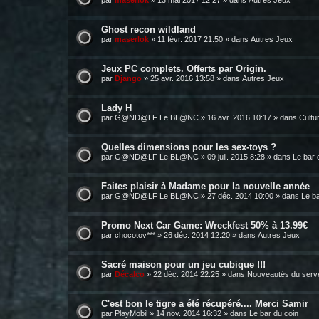
par
maserlok
»
13 mai 2017 12:27
» dans
Autres Jeux
Ghost recon wildland
par
maserlok
»
11 févr. 2017 21:50
» dans
Autres Jeux
Jeux PC complets. Offerts par Origin.
par
Django
»
25 avr. 2016 13:58
» dans
Autres Jeux
Lady H
par
G@ND@LF Le BL@NC
»
16 avr. 2016 10:17
» dans
Cultu
Quelles dimensions pour les sex-toys ?
par
G@ND@LF Le BL@NC
»
09 juil. 2015 8:28
» dans
Le bar 
Faites plaisir à Madame pour la nouvelle année
par
G@ND@LF Le BL@NC
»
27 déc. 2014 10:00
» dans
Le ba
Promo Next Car Game: Wreckfest 50% à 13.99€
par
chocotov***
»
26 déc. 2014 12:20
» dans
Autres Jeux
Sacré maison pour un jeu cubique !!!
par
Décalco
»
22 déc. 2014 22:25
» dans
Nouveautés du serv
C'est bon le tigre a été récupéré.... Merci Samir
par
PlayMobil
»
14 nov. 2014 16:32
» dans
Le bar du coin