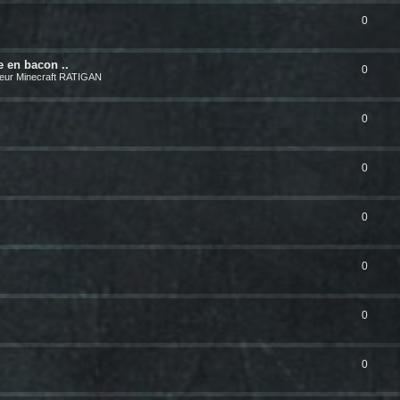
0
e en bacon ..
0
eur Minecraft RATIGAN
0
0
0
0
0
0