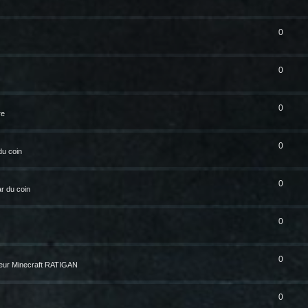
0
0
0
re
0
du coin
0
r du coin
0
0
eur Minecraft RATIGAN
0