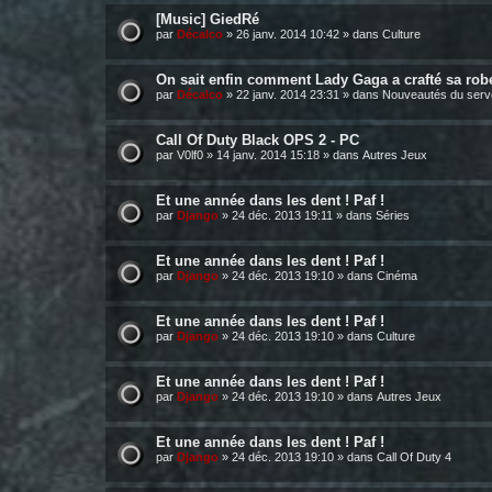
[Music] GiedRé
par
Décalco
»
26 janv. 2014 10:42
» dans
Culture
On sait enfin comment Lady Gaga a crafté sa rob
par
Décalco
»
22 janv. 2014 23:31
» dans
Nouveautés du serv
Call Of Duty Black OPS 2 - PC
par
V0lf0
»
14 janv. 2014 15:18
» dans
Autres Jeux
Et une année dans les dent ! Paf !
par
Django
»
24 déc. 2013 19:11
» dans
Séries
Et une année dans les dent ! Paf !
par
Django
»
24 déc. 2013 19:10
» dans
Cinéma
Et une année dans les dent ! Paf !
par
Django
»
24 déc. 2013 19:10
» dans
Culture
Et une année dans les dent ! Paf !
par
Django
»
24 déc. 2013 19:10
» dans
Autres Jeux
Et une année dans les dent ! Paf !
par
Django
»
24 déc. 2013 19:10
» dans
Call Of Duty 4