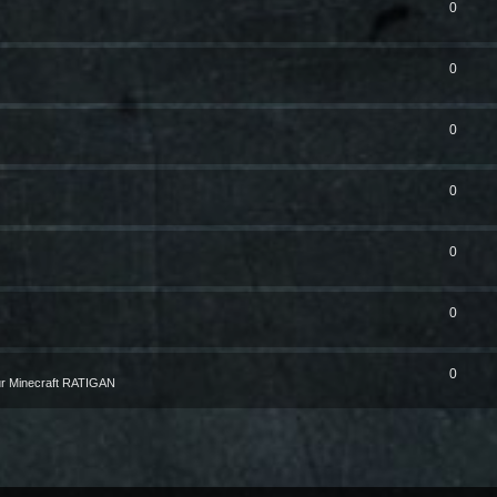
0
0
0
0
0
0
0
r Minecraft RATIGAN