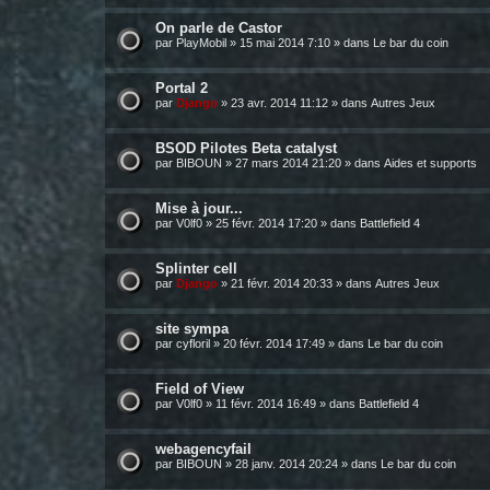
On parle de Castor
par
PlayMobil
»
15 mai 2014 7:10
» dans
Le bar du coin
Portal 2
par
Django
»
23 avr. 2014 11:12
» dans
Autres Jeux
BSOD Pilotes Beta catalyst
par
BIBOUN
»
27 mars 2014 21:20
» dans
Aides et supports
Mise à jour...
par
V0lf0
»
25 févr. 2014 17:20
» dans
Battlefield 4
Splinter cell
par
Django
»
21 févr. 2014 20:33
» dans
Autres Jeux
site sympa
par
cyfloril
»
20 févr. 2014 17:49
» dans
Le bar du coin
Field of View
par
V0lf0
»
11 févr. 2014 16:49
» dans
Battlefield 4
webagencyfail
par
BIBOUN
»
28 janv. 2014 20:24
» dans
Le bar du coin