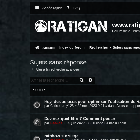
Accès rapide
FAQ
www.rati
Forum de la Tea
Index du forum
Rechercher
Sujets sans rép
Accueil
Sujets sans réponse
Aller à la recherche avancée
RECHERCHER
RECHERCHE AVANCÉE
SUJETS
Hey, des astuces pour optimiser l'utilisation de R
par
ColineLamy123
»
22 nov. 2023 9:21
» dans
Aides et suppor
Devinez quel film ? Comment poster
par
Beckoo
»
09 juin 2022 0:52
» dans
Le bar du coin
rainbow six siege