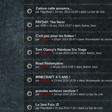
J'adore cette annonce...
par
PlayMobil
»
14 nov. 2014 16:29
» dans
Le bar du coin
PAYDAY: The Heist
par
V0lf0
»
16 oct. 2014 13:27
» dans
Autres Jeux
C'est pas pour les fiottes !
par
Décalco
»
24 juil. 2014 19:47
» dans
Nouveautés du serve
Tom Clancy's Rainbow Six Siege
par
maserlok
»
11 juin 2014 19:04
» dans
Autres Jeux
Road Redemption
par
Django
»
06 juin 2014 4:58
» dans
Autres Jeux
MINECRAFT A 5 ANS !
par
Décalco
»
23 mai 2014 18:34
» dans
Nouveautés du serve
grandes surfaces survivor !
par
Décalco
»
19 mai 2014 18:54
» dans
Le bar du coin
La 1ere Fois :D
par
PlayMobil
»
15 mai 2014 7:18
» dans
Le bar du coin