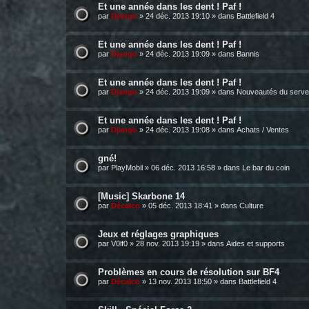
Et une année dans les dent ! Paf !
par
Django
»
24 déc. 2013 19:10
» dans
Battlefield 4
Et une année dans les dent ! Paf !
par
Django
»
24 déc. 2013 19:09
» dans
Bannis
Et une année dans les dent ! Paf !
par
Django
»
24 déc. 2013 19:09
» dans
Nouveautés du serve
Et une année dans les dent ! Paf !
par
Django
»
24 déc. 2013 19:08
» dans
Achats / Ventes
gné!
par
PlayMobil
»
06 déc. 2013 16:58
» dans
Le bar du coin
[Music] Skarbone 14
par
Décalco
»
05 déc. 2013 18:41
» dans
Culture
Jeux et réglages graphiques
par
V0lf0
»
28 nov. 2013 19:19
» dans
Aides et supports
Problèmes en cours de résolution sur BF4
par
Décalco
»
13 nov. 2013 18:50
» dans
Battlefield 4