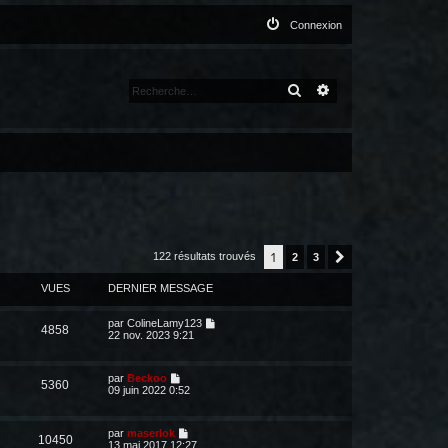
Connexion
RECHERCHER
RECHERCHE AVANCÉ
1
122 résultats trouvés
2
3
Suivante
VUES
DERNIER MESSAGE
par
ColineLamy123
4858
22 nov. 2023 9:21
par
Beckoo
5360
09 juin 2022 0:52
par
maserlok
10450
13 mai 2017 12:27