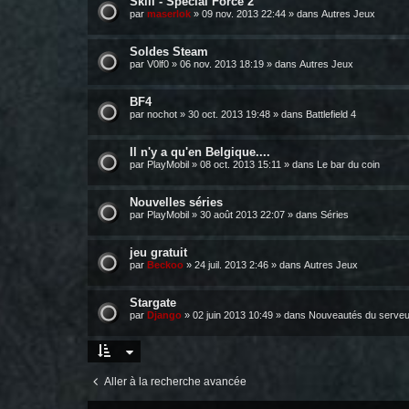
Skill - Spécial Force 2
par
maserlok
»
09 nov. 2013 22:44
» dans
Autres Jeux
Soldes Steam
par
V0lf0
»
06 nov. 2013 18:19
» dans
Autres Jeux
BF4
par
nochot
»
30 oct. 2013 19:48
» dans
Battlefield 4
Il n'y a qu'en Belgique....
par
PlayMobil
»
08 oct. 2013 15:11
» dans
Le bar du coin
Nouvelles séries
par
PlayMobil
»
30 août 2013 22:07
» dans
Séries
jeu gratuit
par
Beckoo
»
24 juil. 2013 2:46
» dans
Autres Jeux
Stargate
par
Django
»
02 juin 2013 10:49
» dans
Nouveautés du serveu
Aller à la recherche avancée