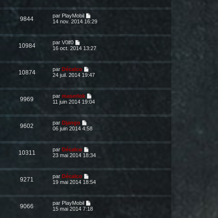
par
PlayMobil
9844
14 nov. 2014 16:29
par
V0lf0
10984
16 oct. 2014 13:27
par
Décalco
10874
24 juil. 2014 19:47
par
maserlok
9969
11 juin 2014 19:04
par
Django
9602
06 juin 2014 4:58
par
Décalco
10311
23 mai 2014 18:34
par
Décalco
9271
19 mai 2014 18:54
par
PlayMobil
9066
15 mai 2014 7:18