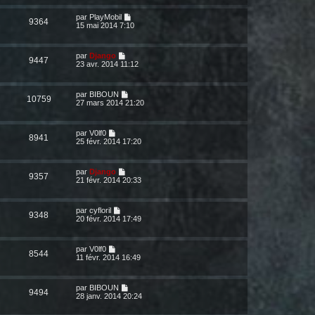
par
PlayMobil
9364
15 mai 2014 7:10
par
Django
9447
23 avr. 2014 11:12
par
BIBOUN
10759
27 mars 2014 21:20
par
V0lf0
8941
25 févr. 2014 17:20
par
Django
9357
21 févr. 2014 20:33
par
cyfloril
9348
20 févr. 2014 17:49
par
V0lf0
8544
11 févr. 2014 16:49
par
BIBOUN
9494
28 janv. 2014 20:24