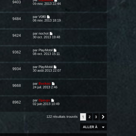
par
maserlok
9403
09 nov. 2013 22:44
par
V0lf0
9484
06 nov. 2013 18:19
par
nochot
9424
30 oct. 2013 19:48
par
PlayMobil
9362
08 oct. 2013 15:11
par
PlayMobil
9934
30 août 2013 22:07
par
Beckoo
9668
24 juil. 2013 2:46
par
Django
8962
02 juin 2013 10:49
1
122 résultats trouvés
2
3
Suivante
ALLER À