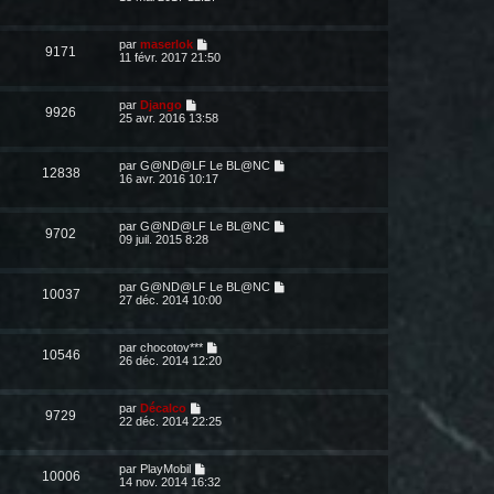
par
maserlok
9171
11 févr. 2017 21:50
par
Django
9926
25 avr. 2016 13:58
par
G@ND@LF Le BL@NC
12838
16 avr. 2016 10:17
par
G@ND@LF Le BL@NC
9702
09 juil. 2015 8:28
par
G@ND@LF Le BL@NC
10037
27 déc. 2014 10:00
par
chocotov***
10546
26 déc. 2014 12:20
par
Décalco
9729
22 déc. 2014 22:25
par
PlayMobil
10006
14 nov. 2014 16:32