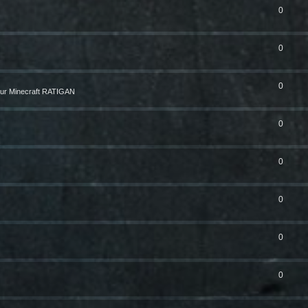
0
0
0
ur Minecraft RATIGAN
0
0
0
0
0