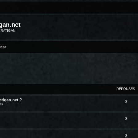
gan.net
m RATIGAN
onse
RÉPONSES
atigan.net ?
0
ts
0
0