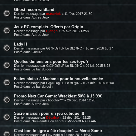
Ghost recon wildland
Dernier message par
maserlok
«
11 févr. 2017 21:50
Posté dans
Autres Jeux
Jeux PC complets. Offerts par Origin.
Dernier message par
Django
«
25 avr. 2016 13:58
Posté dans
Autres Jeux
Lady H
Dernier message par
G@ND@LF Le BL@NC
«
16 avr. 2016 10:17
Posté dans
Culture
Quelles dimensions pour les sex-toys ?
Dernier message par
G@ND@LF Le BL@NC
«
09 juil. 2015 8:28
Posté dans
Le bar du coin
Faites plaisir à Madame pour la nouvelle année
Dernier message par
G@ND@LF Le BL@NC
«
27 déc. 2014 10:00
Posté dans
Le bar du coin
Promo Next Car Game: Wreckfest 50% à 13.99€
Dernier message par
chocotov***
«
26 déc. 2014 12:20
Posté dans
Autres Jeux
Sacré maison pour un jeu cubique !!!
Dernier message par
Décalco
«
22 déc. 2014 22:25
Posté dans
Nouveautés du serveur Minecraft RATIGAN
C'est bon le tigre a été récupéré.... Merci Samir
Dernier message par
PlayMobil
«
14 nov. 2014 16:32