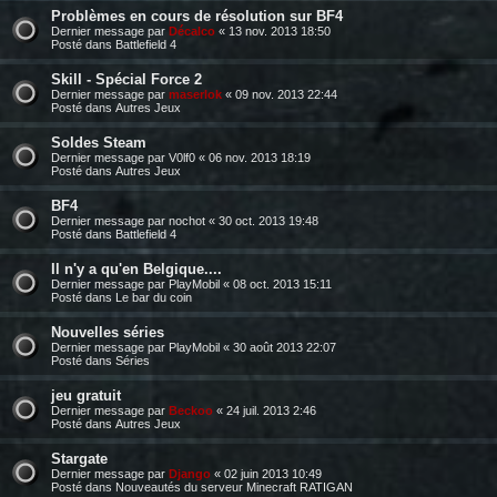
Problèmes en cours de résolution sur BF4
Dernier message par
Décalco
«
13 nov. 2013 18:50
Posté dans
Battlefield 4
Skill - Spécial Force 2
Dernier message par
maserlok
«
09 nov. 2013 22:44
Posté dans
Autres Jeux
Soldes Steam
Dernier message par
V0lf0
«
06 nov. 2013 18:19
Posté dans
Autres Jeux
BF4
Dernier message par
nochot
«
30 oct. 2013 19:48
Posté dans
Battlefield 4
Il n'y a qu'en Belgique....
Dernier message par
PlayMobil
«
08 oct. 2013 15:11
Posté dans
Le bar du coin
Nouvelles séries
Dernier message par
PlayMobil
«
30 août 2013 22:07
Posté dans
Séries
jeu gratuit
Dernier message par
Beckoo
«
24 juil. 2013 2:46
Posté dans
Autres Jeux
Stargate
Dernier message par
Django
«
02 juin 2013 10:49
Posté dans
Nouveautés du serveur Minecraft RATIGAN