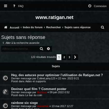
FAQ
Connexion
www.ratigan.net
R
Index du forum
Rechercher
Sujets sans réponse
Accueil
e
Sujets sans réponse
c
Aller à la recherche avancée
h
RECHERCHER
RECHERCHE AVANCÉE
e
1
122 résultats trouvés
2
3
Suivante
r
Sujets
c
h
Hey, des astuces pour optimiser l'utilisation de Ratigan.net ?
Dernier message par
ColineLamy123
«
22 nov. 2023 9:21
e
Posté dans
Aides et supports
r
Devinez quel film ? Comment poster
Dernier message par
Beckoo
«
09 juin 2022 0:52
Posté dans
Le bar du coin
rainbow six siege
Dernier message par
maserlok
«
13 mai 2017 12:27
Posté dans
Autres Jeux