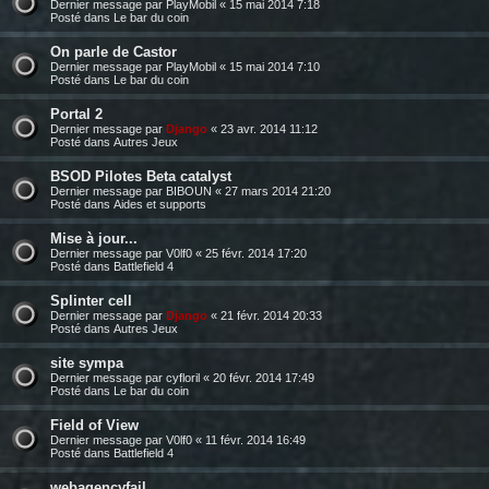
Dernier message par
PlayMobil
«
15 mai 2014 7:18
Posté dans
Le bar du coin
On parle de Castor
Dernier message par
PlayMobil
«
15 mai 2014 7:10
Posté dans
Le bar du coin
Portal 2
Dernier message par
Django
«
23 avr. 2014 11:12
Posté dans
Autres Jeux
BSOD Pilotes Beta catalyst
Dernier message par
BIBOUN
«
27 mars 2014 21:20
Posté dans
Aides et supports
Mise à jour...
Dernier message par
V0lf0
«
25 févr. 2014 17:20
Posté dans
Battlefield 4
Splinter cell
Dernier message par
Django
«
21 févr. 2014 20:33
Posté dans
Autres Jeux
site sympa
Dernier message par
cyfloril
«
20 févr. 2014 17:49
Posté dans
Le bar du coin
Field of View
Dernier message par
V0lf0
«
11 févr. 2014 16:49
Posté dans
Battlefield 4
webagencyfail