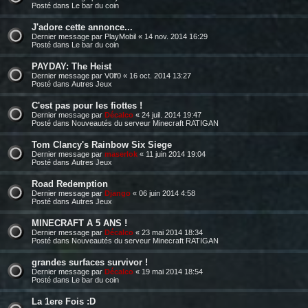
Posté dans
Le bar du coin
J'adore cette annonce...
Dernier message par
PlayMobil
«
14 nov. 2014 16:29
Posté dans
Le bar du coin
PAYDAY: The Heist
Dernier message par
V0lf0
«
16 oct. 2014 13:27
Posté dans
Autres Jeux
C'est pas pour les fiottes !
Dernier message par
Décalco
«
24 juil. 2014 19:47
Posté dans
Nouveautés du serveur Minecraft RATIGAN
Tom Clancy's Rainbow Six Siege
Dernier message par
maserlok
«
11 juin 2014 19:04
Posté dans
Autres Jeux
Road Redemption
Dernier message par
Django
«
06 juin 2014 4:58
Posté dans
Autres Jeux
MINECRAFT A 5 ANS !
Dernier message par
Décalco
«
23 mai 2014 18:34
Posté dans
Nouveautés du serveur Minecraft RATIGAN
grandes surfaces survivor !
Dernier message par
Décalco
«
19 mai 2014 18:54
Posté dans
Le bar du coin
La 1ere Fois :D