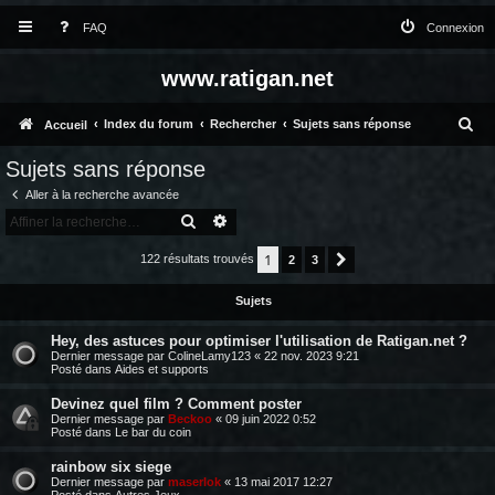
FAQ
Connexion
www.ratigan.net
R
Index du forum
Rechercher
Sujets sans réponse
Accueil
e
Sujets sans réponse
c
Aller à la recherche avancée
h
RECHERCHER
RECHERCHE AVANCÉE
e
1
122 résultats trouvés
2
3
Suivante
r
Sujets
c
h
Hey, des astuces pour optimiser l'utilisation de Ratigan.net ?
Dernier message par
ColineLamy123
«
22 nov. 2023 9:21
e
Posté dans
Aides et supports
r
Devinez quel film ? Comment poster
Dernier message par
Beckoo
«
09 juin 2022 0:52
Posté dans
Le bar du coin
rainbow six siege
Dernier message par
maserlok
«
13 mai 2017 12:27
Posté dans
Autres Jeux