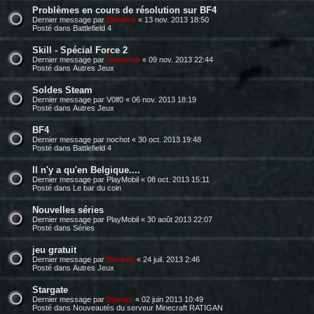
Problèmes en cours de résolution sur BF4
Dernier message par
Décalco
«
13 nov. 2013 18:50
Posté dans
Battlefield 4
Skill - Spécial Force 2
Dernier message par
maserlok
«
09 nov. 2013 22:44
Posté dans
Autres Jeux
Soldes Steam
Dernier message par
V0lf0
«
06 nov. 2013 18:19
Posté dans
Autres Jeux
BF4
Dernier message par
nochot
«
30 oct. 2013 19:48
Posté dans
Battlefield 4
Il n'y a qu'en Belgique....
Dernier message par
PlayMobil
«
08 oct. 2013 15:11
Posté dans
Le bar du coin
Nouvelles séries
Dernier message par
PlayMobil
«
30 août 2013 22:07
Posté dans
Séries
jeu gratuit
Dernier message par
Beckoo
«
24 juil. 2013 2:46
Posté dans
Autres Jeux
Stargate
Dernier message par
Django
«
02 juin 2013 10:49
Posté dans
Nouveautés du serveur Minecraft RATIGAN