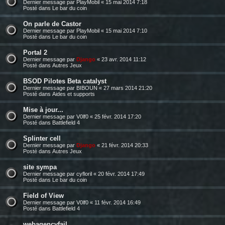
Dernier message par
PlayMobil
«
15 mai 2014 7:18
Posté dans
Le bar du coin
On parle de Castor
Dernier message par
PlayMobil
«
15 mai 2014 7:10
Posté dans
Le bar du coin
Portal 2
Dernier message par
Django
«
23 avr. 2014 11:12
Posté dans
Autres Jeux
BSOD Pilotes Beta catalyst
Dernier message par
BIBOUN
«
27 mars 2014 21:20
Posté dans
Aides et supports
Mise à jour...
Dernier message par
V0lf0
«
25 févr. 2014 17:20
Posté dans
Battlefield 4
Splinter cell
Dernier message par
Django
«
21 févr. 2014 20:33
Posté dans
Autres Jeux
site sympa
Dernier message par
cyfloril
«
20 févr. 2014 17:49
Posté dans
Le bar du coin
Field of View
Dernier message par
V0lf0
«
11 févr. 2014 16:49
Posté dans
Battlefield 4
webagencyfail