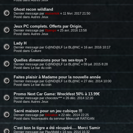
Ghost recon wildland
Dernier message par
maserlok
«
11 févr. 2017 21:50
Posté dans
Autres Jeux
Jeux PC complets. Offerts par Origin.
Dernier message par
Django
«
25 avr. 2016 13:58
Posté dans
Autres Jeux
Lady H
Dernier message par
G@ND@LF Le BL@NC
«
16 avr. 2016 10:17
Posté dans
Culture
Quelles dimensions pour les sex-toys ?
Dernier message par
G@ND@LF Le BL@NC
«
09 juil. 2015 8:28
Posté dans
Le bar du coin
Faites plaisir à Madame pour la nouvelle année
Dernier message par
G@ND@LF Le BL@NC
«
27 déc. 2014 10:00
Posté dans
Le bar du coin
Promo Next Car Game: Wreckfest 50% à 13.99€
Dernier message par
chocotov***
«
26 déc. 2014 12:20
Posté dans
Autres Jeux
Sacré maison pour un jeu cubique !!!
Dernier message par
Décalco
«
22 déc. 2014 22:25
Posté dans
Nouveautés du serveur Minecraft RATIGAN
C'est bon le tigre a été récupéré.... Merci Samir
Dernier message par
PlayMobil
«
14 nov. 2014 16:32