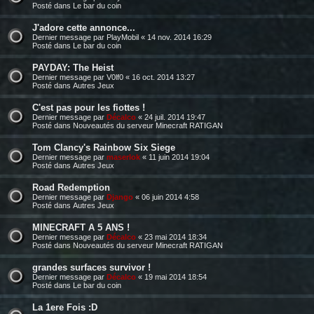
Posté dans
Le bar du coin
J'adore cette annonce...
Dernier message par
PlayMobil
«
14 nov. 2014 16:29
Posté dans
Le bar du coin
PAYDAY: The Heist
Dernier message par
V0lf0
«
16 oct. 2014 13:27
Posté dans
Autres Jeux
C'est pas pour les fiottes !
Dernier message par
Décalco
«
24 juil. 2014 19:47
Posté dans
Nouveautés du serveur Minecraft RATIGAN
Tom Clancy's Rainbow Six Siege
Dernier message par
maserlok
«
11 juin 2014 19:04
Posté dans
Autres Jeux
Road Redemption
Dernier message par
Django
«
06 juin 2014 4:58
Posté dans
Autres Jeux
MINECRAFT A 5 ANS !
Dernier message par
Décalco
«
23 mai 2014 18:34
Posté dans
Nouveautés du serveur Minecraft RATIGAN
grandes surfaces survivor !
Dernier message par
Décalco
«
19 mai 2014 18:54
Posté dans
Le bar du coin
La 1ere Fois :D