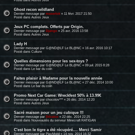
Ghost recon wildland
Dernier message par
maserlok
«
11 févr. 2017 21:50
Posté dans
Autres Jeux
Jeux PC complets. Offerts par Origin.
Dernier message par
Django
«
25 avr. 2016 13:58
Posté dans
Autres Jeux
Lady H
Dernier message par
G@ND@LF Le BL@NC
«
16 avr. 2016 10:17
Posté dans
Culture
Quelles dimensions pour les sex-toys ?
Dernier message par
G@ND@LF Le BL@NC
«
09 juil. 2015 8:28
Posté dans
Le bar du coin
Faites plaisir à Madame pour la nouvelle année
Dernier message par
G@ND@LF Le BL@NC
«
27 déc. 2014 10:00
Posté dans
Le bar du coin
Promo Next Car Game: Wreckfest 50% à 13.99€
Dernier message par
chocotov***
«
26 déc. 2014 12:20
Posté dans
Autres Jeux
Sacré maison pour un jeu cubique !!!
Dernier message par
Décalco
«
22 déc. 2014 22:25
Posté dans
Nouveautés du serveur Minecraft RATIGAN
C'est bon le tigre a été récupéré.... Merci Samir
Dernier message par
PlayMobil
«
14 nov. 2014 16:32