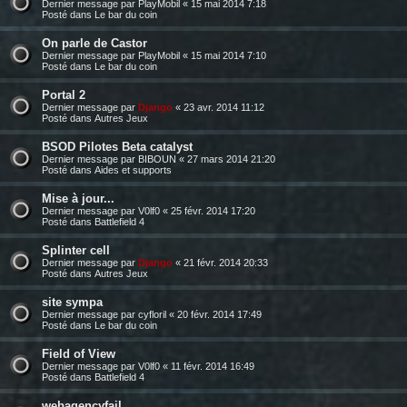
Dernier message par
PlayMobil
«
15 mai 2014 7:18
Posté dans
Le bar du coin
On parle de Castor
Dernier message par
PlayMobil
«
15 mai 2014 7:10
Posté dans
Le bar du coin
Portal 2
Dernier message par
Django
«
23 avr. 2014 11:12
Posté dans
Autres Jeux
BSOD Pilotes Beta catalyst
Dernier message par
BIBOUN
«
27 mars 2014 21:20
Posté dans
Aides et supports
Mise à jour...
Dernier message par
V0lf0
«
25 févr. 2014 17:20
Posté dans
Battlefield 4
Splinter cell
Dernier message par
Django
«
21 févr. 2014 20:33
Posté dans
Autres Jeux
site sympa
Dernier message par
cyfloril
«
20 févr. 2014 17:49
Posté dans
Le bar du coin
Field of View
Dernier message par
V0lf0
«
11 févr. 2014 16:49
Posté dans
Battlefield 4
webagencyfail