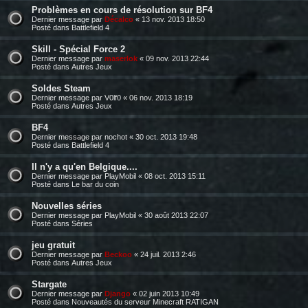
Problèmes en cours de résolution sur BF4
Dernier message par
Décalco
«
13 nov. 2013 18:50
Posté dans
Battlefield 4
Skill - Spécial Force 2
Dernier message par
maserlok
«
09 nov. 2013 22:44
Posté dans
Autres Jeux
Soldes Steam
Dernier message par
V0lf0
«
06 nov. 2013 18:19
Posté dans
Autres Jeux
BF4
Dernier message par
nochot
«
30 oct. 2013 19:48
Posté dans
Battlefield 4
Il n'y a qu'en Belgique....
Dernier message par
PlayMobil
«
08 oct. 2013 15:11
Posté dans
Le bar du coin
Nouvelles séries
Dernier message par
PlayMobil
«
30 août 2013 22:07
Posté dans
Séries
jeu gratuit
Dernier message par
Beckoo
«
24 juil. 2013 2:46
Posté dans
Autres Jeux
Stargate
Dernier message par
Django
«
02 juin 2013 10:49
Posté dans
Nouveautés du serveur Minecraft RATIGAN