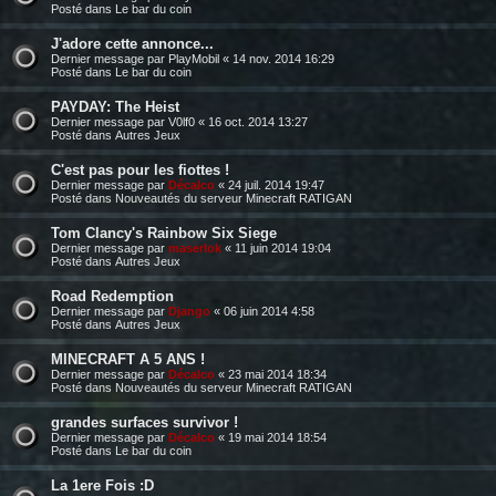
Posté dans
Le bar du coin
J'adore cette annonce...
Dernier message par
PlayMobil
«
14 nov. 2014 16:29
Posté dans
Le bar du coin
PAYDAY: The Heist
Dernier message par
V0lf0
«
16 oct. 2014 13:27
Posté dans
Autres Jeux
C'est pas pour les fiottes !
Dernier message par
Décalco
«
24 juil. 2014 19:47
Posté dans
Nouveautés du serveur Minecraft RATIGAN
Tom Clancy's Rainbow Six Siege
Dernier message par
maserlok
«
11 juin 2014 19:04
Posté dans
Autres Jeux
Road Redemption
Dernier message par
Django
«
06 juin 2014 4:58
Posté dans
Autres Jeux
MINECRAFT A 5 ANS !
Dernier message par
Décalco
«
23 mai 2014 18:34
Posté dans
Nouveautés du serveur Minecraft RATIGAN
grandes surfaces survivor !
Dernier message par
Décalco
«
19 mai 2014 18:54
Posté dans
Le bar du coin
La 1ere Fois :D