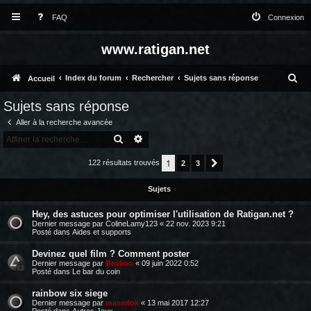
FAQ
Connexion
www.ratigan.net
R
Index du forum
Rechercher
Sujets sans réponse
Accueil
e
Sujets sans réponse
c
Aller à la recherche avancée
h
RECHERCHER
RECHERCHE AVANCÉE
e
1
122 résultats trouvés
2
3
Suivante
r
Sujets
c
h
Hey, des astuces pour optimiser l'utilisation de Ratigan.net ?
Dernier message par
ColineLamy123
«
22 nov. 2023 9:21
e
Posté dans
Aides et supports
r
Devinez quel film ? Comment poster
Dernier message par
Beckoo
«
09 juin 2022 0:52
Posté dans
Le bar du coin
rainbow six siege
Dernier message par
maserlok
«
13 mai 2017 12:27
Posté dans
Autres Jeux