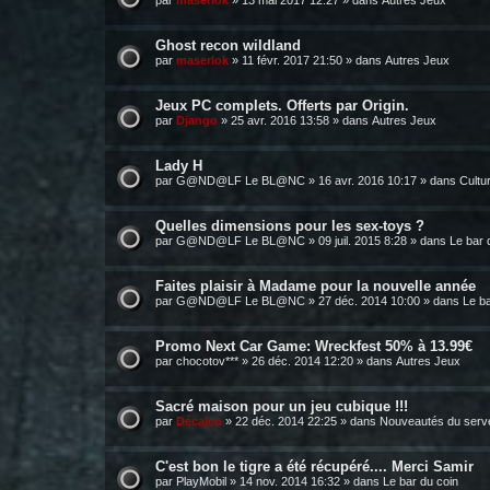
par
maserlok
»
13 mai 2017 12:27
» dans
Autres Jeux
Ghost recon wildland
par
maserlok
»
11 févr. 2017 21:50
» dans
Autres Jeux
Jeux PC complets. Offerts par Origin.
par
Django
»
25 avr. 2016 13:58
» dans
Autres Jeux
Lady H
par
G@ND@LF Le BL@NC
»
16 avr. 2016 10:17
» dans
Cultu
Quelles dimensions pour les sex-toys ?
par
G@ND@LF Le BL@NC
»
09 juil. 2015 8:28
» dans
Le bar 
Faites plaisir à Madame pour la nouvelle année
par
G@ND@LF Le BL@NC
»
27 déc. 2014 10:00
» dans
Le ba
Promo Next Car Game: Wreckfest 50% à 13.99€
par
chocotov***
»
26 déc. 2014 12:20
» dans
Autres Jeux
Sacré maison pour un jeu cubique !!!
par
Décalco
»
22 déc. 2014 22:25
» dans
Nouveautés du serv
C'est bon le tigre a été récupéré.... Merci Samir
par
PlayMobil
»
14 nov. 2014 16:32
» dans
Le bar du coin