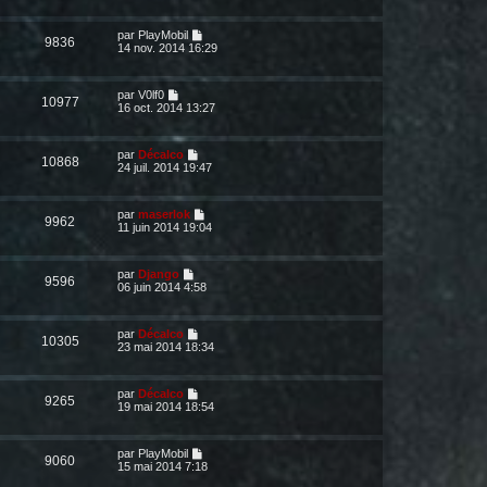
par
PlayMobil
9836
14 nov. 2014 16:29
par
V0lf0
10977
16 oct. 2014 13:27
par
Décalco
10868
24 juil. 2014 19:47
par
maserlok
9962
11 juin 2014 19:04
par
Django
9596
06 juin 2014 4:58
par
Décalco
10305
23 mai 2014 18:34
par
Décalco
9265
19 mai 2014 18:54
par
PlayMobil
9060
15 mai 2014 7:18