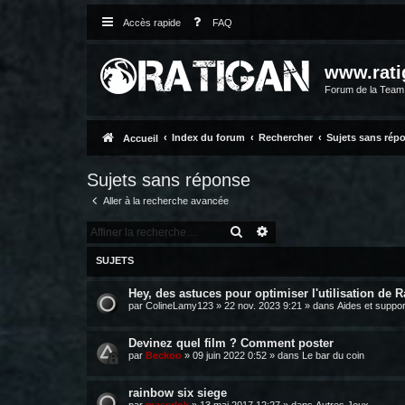
Accès rapide
FAQ
www.rati
Forum de la Tea
Index du forum
Rechercher
Sujets sans rép
Accueil
Sujets sans réponse
Aller à la recherche avancée
RECHERCHER
RECHERCHE AVANCÉE
SUJETS
Hey, des astuces pour optimiser l'utilisation de R
par
ColineLamy123
»
22 nov. 2023 9:21
» dans
Aides et suppor
Devinez quel film ? Comment poster
par
Beckoo
»
09 juin 2022 0:52
» dans
Le bar du coin
rainbow six siege