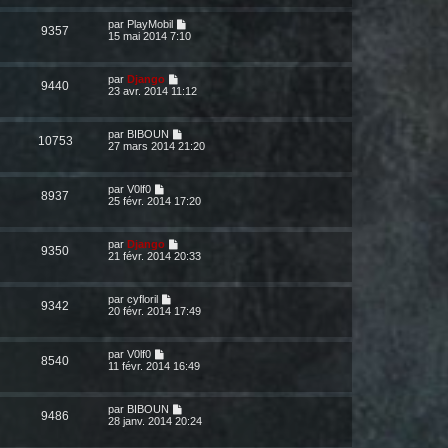
par
PlayMobil
9357
15 mai 2014 7:10
par
Django
9440
23 avr. 2014 11:12
par
BIBOUN
10753
27 mars 2014 21:20
par
V0lf0
8937
25 févr. 2014 17:20
par
Django
9350
21 févr. 2014 20:33
par
cyfloril
9342
20 févr. 2014 17:49
par
V0lf0
8540
11 févr. 2014 16:49
par
BIBOUN
9486
28 janv. 2014 20:24