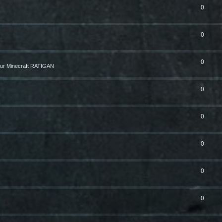
0
0
0
ur Minecraft RATIGAN
0
0
0
0
0