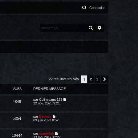
Connexion
RECHERCHER
RECHERCHE AVANCÉ
1
122 résultats trouvés
2
3
Suivante
VUES
DERNIER MESSAGE
par
ColineLamy123
4849
22 nov. 2023 9:21
par
Beckoo
5354
09 juin 2022 0:52
par
maserlok
10444
13 mai 2017 12:27