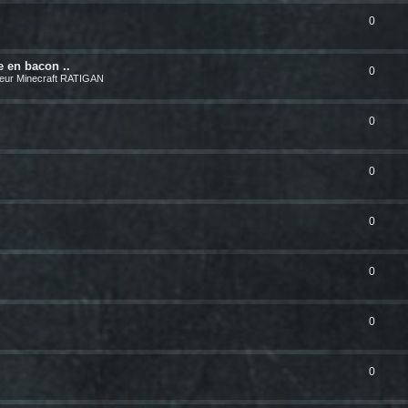
0
e en bacon ..
0
eur Minecraft RATIGAN
0
0
0
0
0
0