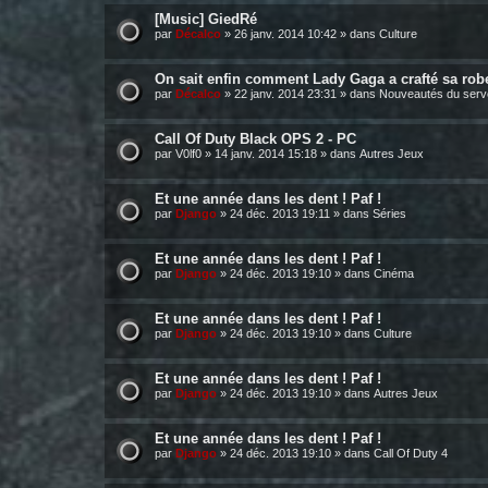
[Music] GiedRé
par
Décalco
»
26 janv. 2014 10:42
» dans
Culture
On sait enfin comment Lady Gaga a crafté sa rob
par
Décalco
»
22 janv. 2014 23:31
» dans
Nouveautés du serv
Call Of Duty Black OPS 2 - PC
par
V0lf0
»
14 janv. 2014 15:18
» dans
Autres Jeux
Et une année dans les dent ! Paf !
par
Django
»
24 déc. 2013 19:11
» dans
Séries
Et une année dans les dent ! Paf !
par
Django
»
24 déc. 2013 19:10
» dans
Cinéma
Et une année dans les dent ! Paf !
par
Django
»
24 déc. 2013 19:10
» dans
Culture
Et une année dans les dent ! Paf !
par
Django
»
24 déc. 2013 19:10
» dans
Autres Jeux
Et une année dans les dent ! Paf !
par
Django
»
24 déc. 2013 19:10
» dans
Call Of Duty 4