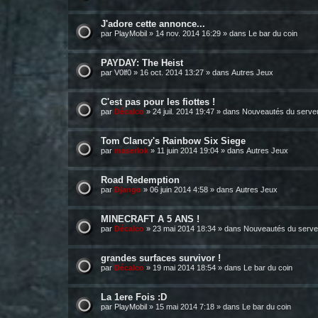
J'adore cette annonce...
par
PlayMobil
»
14 nov. 2014 16:29
» dans
Le bar du coin
PAYDAY: The Heist
par
V0lf0
»
16 oct. 2014 13:27
» dans
Autres Jeux
C'est pas pour les fiottes !
par
Décalco
»
24 juil. 2014 19:47
» dans
Nouveautés du serve
Tom Clancy's Rainbow Six Siege
par
maserlok
»
11 juin 2014 19:04
» dans
Autres Jeux
Road Redemption
par
Django
»
06 juin 2014 4:58
» dans
Autres Jeux
MINECRAFT A 5 ANS !
par
Décalco
»
23 mai 2014 18:34
» dans
Nouveautés du serve
grandes surfaces survivor !
par
Décalco
»
19 mai 2014 18:54
» dans
Le bar du coin
La 1ere Fois :D
par
PlayMobil
»
15 mai 2014 7:18
» dans
Le bar du coin