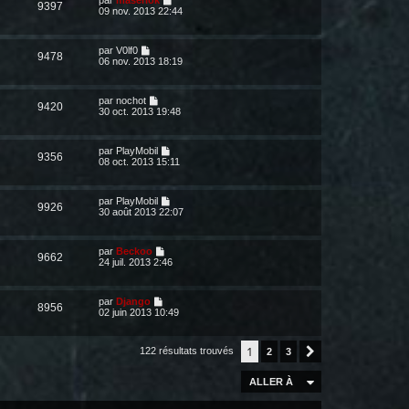
par
maserlok
9397
09 nov. 2013 22:44
par
V0lf0
9478
06 nov. 2013 18:19
par
nochot
9420
30 oct. 2013 19:48
par
PlayMobil
9356
08 oct. 2013 15:11
par
PlayMobil
9926
30 août 2013 22:07
par
Beckoo
9662
24 juil. 2013 2:46
par
Django
8956
02 juin 2013 10:49
1
122 résultats trouvés
2
3
Suivante
ALLER À