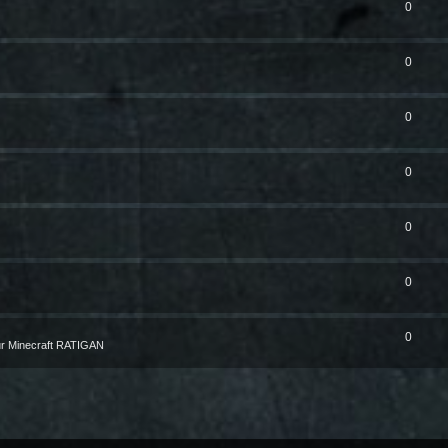
0
0
0
0
0
0
0
r Minecraft RATIGAN