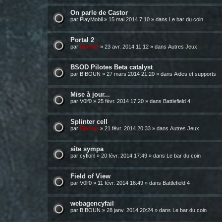
On parle de Castor
par
PlayMobil
»
15 mai 2014 7:10
» dans
Le bar du coin
Portal 2
par
Django
»
23 avr. 2014 11:12
» dans
Autres Jeux
BSOD Pilotes Beta catalyst
par
BIBOUN
»
27 mars 2014 21:20
» dans
Aides et supports
Mise à jour...
par
V0lf0
»
25 févr. 2014 17:20
» dans
Battlefield 4
Splinter cell
par
Django
»
21 févr. 2014 20:33
» dans
Autres Jeux
site sympa
par
cyfloril
»
20 févr. 2014 17:49
» dans
Le bar du coin
Field of View
par
V0lf0
»
11 févr. 2014 16:49
» dans
Battlefield 4
webagencyfail
par
BIBOUN
»
28 janv. 2014 20:24
» dans
Le bar du coin