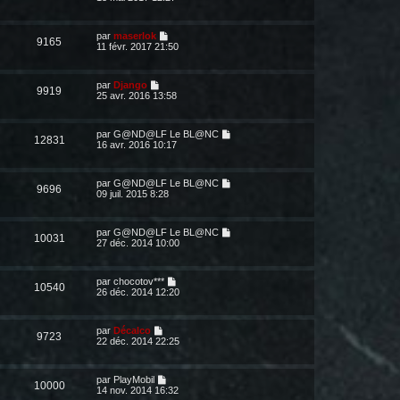
par
maserlok
9165
11 févr. 2017 21:50
par
Django
9919
25 avr. 2016 13:58
par
G@ND@LF Le BL@NC
12831
16 avr. 2016 10:17
par
G@ND@LF Le BL@NC
9696
09 juil. 2015 8:28
par
G@ND@LF Le BL@NC
10031
27 déc. 2014 10:00
par
chocotov***
10540
26 déc. 2014 12:20
par
Décalco
9723
22 déc. 2014 22:25
par
PlayMobil
10000
14 nov. 2014 16:32