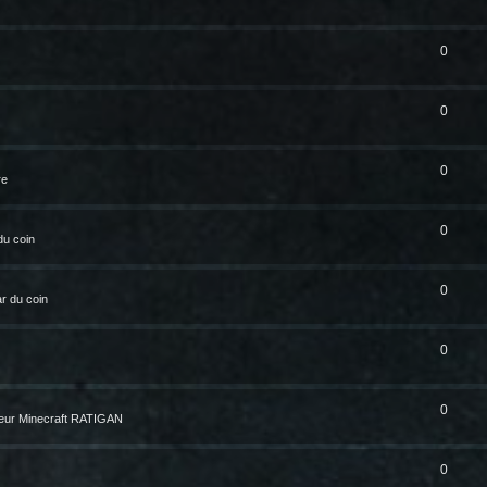
0
0
0
re
0
du coin
0
r du coin
0
0
eur Minecraft RATIGAN
0