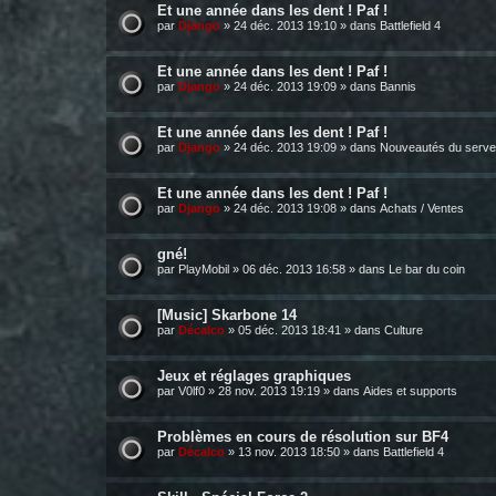
Et une année dans les dent ! Paf !
par
Django
»
24 déc. 2013 19:10
» dans
Battlefield 4
Et une année dans les dent ! Paf !
par
Django
»
24 déc. 2013 19:09
» dans
Bannis
Et une année dans les dent ! Paf !
par
Django
»
24 déc. 2013 19:09
» dans
Nouveautés du serve
Et une année dans les dent ! Paf !
par
Django
»
24 déc. 2013 19:08
» dans
Achats / Ventes
gné!
par
PlayMobil
»
06 déc. 2013 16:58
» dans
Le bar du coin
[Music] Skarbone 14
par
Décalco
»
05 déc. 2013 18:41
» dans
Culture
Jeux et réglages graphiques
par
V0lf0
»
28 nov. 2013 19:19
» dans
Aides et supports
Problèmes en cours de résolution sur BF4
par
Décalco
»
13 nov. 2013 18:50
» dans
Battlefield 4