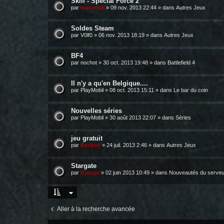
Skill - Spécial Force 2
par
maserlok
»
09 nov. 2013 22:44
» dans
Autres Jeux
Soldes Steam
par
V0lf0
»
06 nov. 2013 18:19
» dans
Autres Jeux
BF4
par
nochot
»
30 oct. 2013 19:48
» dans
Battlefield 4
Il n'y a qu'en Belgique....
par
PlayMobil
»
08 oct. 2013 15:11
» dans
Le bar du coin
Nouvelles séries
par
PlayMobil
»
30 août 2013 22:07
» dans
Séries
jeu gratuit
par
Beckoo
»
24 juil. 2013 2:46
» dans
Autres Jeux
Stargate
par
Django
»
02 juin 2013 10:49
» dans
Nouveautés du serveu
Aller à la recherche avancée