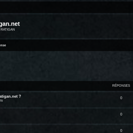
gan.net
m RATIGAN
onse
RÉPONSES
atigan.net ?
0
ts
0
0