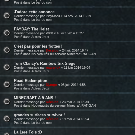
Posté dans
Le bar du coin
J'adore cette annonce...
Dernier message par
PlayMobil
«
14 nov. 2014 16:29
Posté dans
Le bar du coin
PAYDAY: The Heist
Dernier message par
V0lf0
«
16 oct. 2014 13:27
Posté dans
Autres Jeux
C'est pas pour les fiottes !
Dernier message par
Décalco
«
24 juil. 2014 19:47
Posté dans
Nouveautés du serveur Minecraft RATIGAN
Tom Clancy's Rainbow Six Siege
Dernier message par
maserlok
«
11 juin 2014 19:04
Posté dans
Autres Jeux
Road Redemption
Dernier message par
Django
«
06 juin 2014 4:58
Posté dans
Autres Jeux
MINECRAFT A 5 ANS !
Dernier message par
Décalco
«
23 mai 2014 18:34
Posté dans
Nouveautés du serveur Minecraft RATIGAN
grandes surfaces survivor !
Dernier message par
Décalco
«
19 mai 2014 18:54
Posté dans
Le bar du coin
La 1ere Fois :D