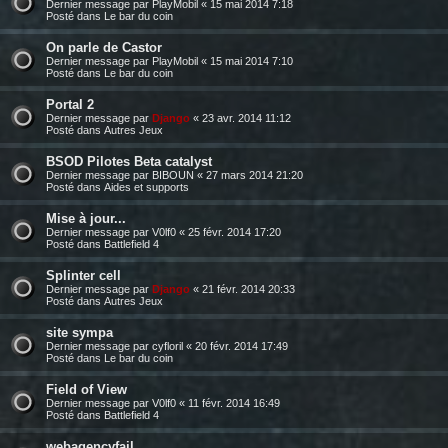
Dernier message par
PlayMobil
«
15 mai 2014 7:18
Posté dans
Le bar du coin
On parle de Castor
Dernier message par
PlayMobil
«
15 mai 2014 7:10
Posté dans
Le bar du coin
Portal 2
Dernier message par
Django
«
23 avr. 2014 11:12
Posté dans
Autres Jeux
BSOD Pilotes Beta catalyst
Dernier message par
BIBOUN
«
27 mars 2014 21:20
Posté dans
Aides et supports
Mise à jour...
Dernier message par
V0lf0
«
25 févr. 2014 17:20
Posté dans
Battlefield 4
Splinter cell
Dernier message par
Django
«
21 févr. 2014 20:33
Posté dans
Autres Jeux
site sympa
Dernier message par
cyfloril
«
20 févr. 2014 17:49
Posté dans
Le bar du coin
Field of View
Dernier message par
V0lf0
«
11 févr. 2014 16:49
Posté dans
Battlefield 4
webagencyfail