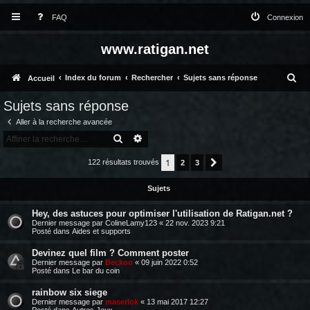
FAQ
Connexion
www.ratigan.net
R
Index du forum
Rechercher
Sujets sans réponse
Accueil
e
Sujets sans réponse
c
Aller à la recherche avancée
h
RECHERCHER
RECHERCHE AVANCÉE
e
1
122 résultats trouvés
2
3
Suivante
r
Sujets
c
h
Hey, des astuces pour optimiser l'utilisation de Ratigan.net ?
Dernier message par
ColineLamy123
«
22 nov. 2023 9:21
e
Posté dans
Aides et supports
r
Devinez quel film ? Comment poster
Dernier message par
Beckoo
«
09 juin 2022 0:52
Posté dans
Le bar du coin
rainbow six siege
Dernier message par
maserlok
«
13 mai 2017 12:27
Posté dans
Autres Jeux