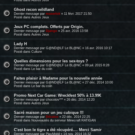
Ghost recon wildland
Dernier message par
maserlok
«
11 févr. 2017 21:50
Posté dans
Autres Jeux
Jeux PC complets. Offerts par Origin.
Dernier message par
Django
«
25 avr. 2016 13:58
Posté dans
Autres Jeux
Lady H
Dernier message par
G@ND@LF Le BL@NC
«
16 avr. 2016 10:17
Posté dans
Culture
Quelles dimensions pour les sex-toys ?
Dernier message par
G@ND@LF Le BL@NC
«
09 juil. 2015 8:28
Posté dans
Le bar du coin
Faites plaisir à Madame pour la nouvelle année
Dernier message par
G@ND@LF Le BL@NC
«
27 déc. 2014 10:00
Posté dans
Le bar du coin
Promo Next Car Game: Wreckfest 50% à 13.99€
Dernier message par
chocotov***
«
26 déc. 2014 12:20
Posté dans
Autres Jeux
Sacré maison pour un jeu cubique !!!
Dernier message par
Décalco
«
22 déc. 2014 22:25
Posté dans
Nouveautés du serveur Minecraft RATIGAN
C'est bon le tigre a été récupéré.... Merci Samir
Dernier message par
PlayMobil
«
14 nov. 2014 16:32