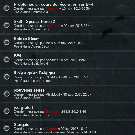
Problèmes en cours de résolution sur BF4
Dernier message par
Décalco
«
13 nov. 2013 18:50
Posté dans
Battlefield 4
Skill - Spécial Force 2
Dernier message par
maserlok
«
09 nov. 2013 22:44
Posté dans
Autres Jeux
Soldes Steam
Dernier message par
V0lf0
«
06 nov. 2013 18:19
Posté dans
Autres Jeux
BF4
Dernier message par
nochot
«
30 oct. 2013 19:48
Posté dans
Battlefield 4
Il n'y a qu'en Belgique....
Dernier message par
PlayMobil
«
08 oct. 2013 15:11
Posté dans
Le bar du coin
Nouvelles séries
Dernier message par
PlayMobil
«
30 août 2013 22:07
Posté dans
Séries
jeu gratuit
Dernier message par
Beckoo
«
24 juil. 2013 2:46
Posté dans
Autres Jeux
Stargate
Dernier message par
Django
«
02 juin 2013 10:49
Posté dans
Nouveautés du serveur Minecraft RATIGAN