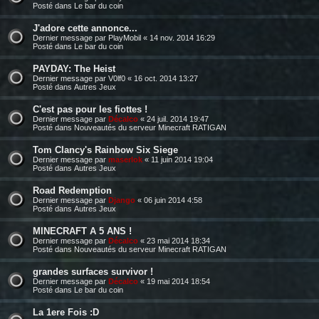
Posté dans
Le bar du coin
J'adore cette annonce...
Dernier message par
PlayMobil
«
14 nov. 2014 16:29
Posté dans
Le bar du coin
PAYDAY: The Heist
Dernier message par
V0lf0
«
16 oct. 2014 13:27
Posté dans
Autres Jeux
C'est pas pour les fiottes !
Dernier message par
Décalco
«
24 juil. 2014 19:47
Posté dans
Nouveautés du serveur Minecraft RATIGAN
Tom Clancy's Rainbow Six Siege
Dernier message par
maserlok
«
11 juin 2014 19:04
Posté dans
Autres Jeux
Road Redemption
Dernier message par
Django
«
06 juin 2014 4:58
Posté dans
Autres Jeux
MINECRAFT A 5 ANS !
Dernier message par
Décalco
«
23 mai 2014 18:34
Posté dans
Nouveautés du serveur Minecraft RATIGAN
grandes surfaces survivor !
Dernier message par
Décalco
«
19 mai 2014 18:54
Posté dans
Le bar du coin
La 1ere Fois :D