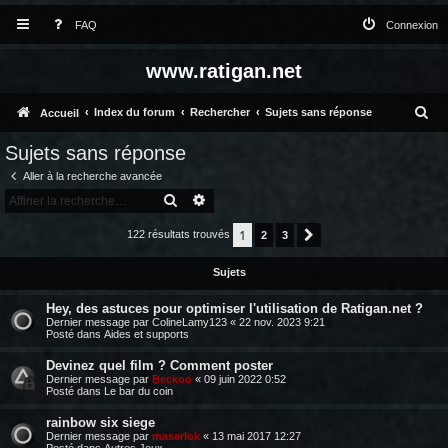
FAQ
Connexion
www.ratigan.net
R
Index du forum
Rechercher
Sujets sans réponse
Accueil
e
Sujets sans réponse
c
Aller à la recherche avancée
h
RECHERCHER
RECHERCHE AVANCÉE
e
1
122 résultats trouvés
2
3
Suivante
r
Sujets
c
h
Hey, des astuces pour optimiser l'utilisation de Ratigan.net ?
Dernier message par
ColineLamy123
«
22 nov. 2023 9:21
e
Posté dans
Aides et supports
r
Devinez quel film ? Comment poster
Dernier message par
Beckoo
«
09 juin 2022 0:52
Posté dans
Le bar du coin
rainbow six siege
Dernier message par
maserlok
«
13 mai 2017 12:27
Posté dans
Autres Jeux