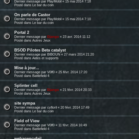
Dernier message par
PlayMobil
«
15 mai 2014 7:18
Posté dans
Le bar du coin
On parle de Castor
Dernier message par
PlayMobil
«
15 mai 2014 7:10
Posté dans
Le bar du coin
Portal 2
Dernier message par
Django
«
23 avr. 2014 11:12
Posté dans
Autres Jeux
BSOD Pilotes Beta catalyst
Dernier message par
BIBOUN
«
27 mars 2014 21:20
Posté dans
Aides et supports
Mise à jour...
Dernier message par
V0lf0
«
25 févr. 2014 17:20
Posté dans
Battlefield 4
Splinter cell
Dernier message par
Django
«
21 févr. 2014 20:33
Posté dans
Autres Jeux
site sympa
Dernier message par
cyfloril
«
20 févr. 2014 17:49
Posté dans
Le bar du coin
Field of View
Dernier message par
V0lf0
«
11 févr. 2014 16:49
Posté dans
Battlefield 4
webagencyfail