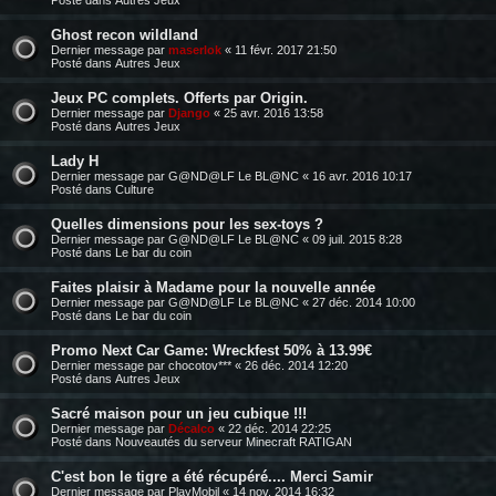
Ghost recon wildland
Dernier message par
maserlok
«
11 févr. 2017 21:50
Posté dans
Autres Jeux
Jeux PC complets. Offerts par Origin.
Dernier message par
Django
«
25 avr. 2016 13:58
Posté dans
Autres Jeux
Lady H
Dernier message par
G@ND@LF Le BL@NC
«
16 avr. 2016 10:17
Posté dans
Culture
Quelles dimensions pour les sex-toys ?
Dernier message par
G@ND@LF Le BL@NC
«
09 juil. 2015 8:28
Posté dans
Le bar du coin
Faites plaisir à Madame pour la nouvelle année
Dernier message par
G@ND@LF Le BL@NC
«
27 déc. 2014 10:00
Posté dans
Le bar du coin
Promo Next Car Game: Wreckfest 50% à 13.99€
Dernier message par
chocotov***
«
26 déc. 2014 12:20
Posté dans
Autres Jeux
Sacré maison pour un jeu cubique !!!
Dernier message par
Décalco
«
22 déc. 2014 22:25
Posté dans
Nouveautés du serveur Minecraft RATIGAN
C'est bon le tigre a été récupéré.... Merci Samir
Dernier message par
PlayMobil
«
14 nov. 2014 16:32