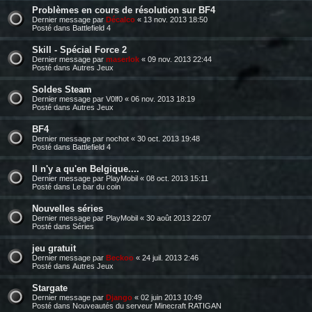
Problèmes en cours de résolution sur BF4
Dernier message par
Décalco
«
13 nov. 2013 18:50
Posté dans
Battlefield 4
Skill - Spécial Force 2
Dernier message par
maserlok
«
09 nov. 2013 22:44
Posté dans
Autres Jeux
Soldes Steam
Dernier message par
V0lf0
«
06 nov. 2013 18:19
Posté dans
Autres Jeux
BF4
Dernier message par
nochot
«
30 oct. 2013 19:48
Posté dans
Battlefield 4
Il n'y a qu'en Belgique....
Dernier message par
PlayMobil
«
08 oct. 2013 15:11
Posté dans
Le bar du coin
Nouvelles séries
Dernier message par
PlayMobil
«
30 août 2013 22:07
Posté dans
Séries
jeu gratuit
Dernier message par
Beckoo
«
24 juil. 2013 2:46
Posté dans
Autres Jeux
Stargate
Dernier message par
Django
«
02 juin 2013 10:49
Posté dans
Nouveautés du serveur Minecraft RATIGAN