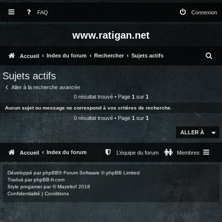
FAQ
Connexion
www.ratigan.net
R
Index du forum
Rechercher
Sujets actifs
Accueil
e
Sujets actifs
c
Aller à la recherche avancée
h
0 résultat trouvé • Page
1
sur
1
Aucun sujet ou message ne correspond à vos critères de recherche.
e
0 résultat trouvé • Page
1
sur
1
r
ALLER À
c
h
Index du forum
Accueil
L’équipe du forum
Membres
e
Développé par
phpBB
® Forum Software © phpBB Limited
r
Traduit par
phpBB-fr.com
Style
progamer
par ©
Mazeltof
2018
Confidentialité
|
Conditions