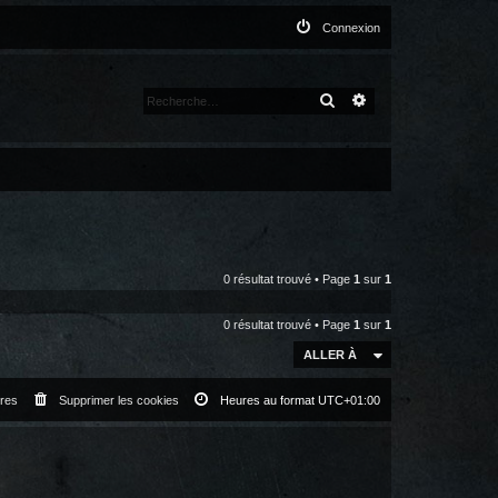
Connexion
RECHERCHER
RECHERCHE AVANCÉ
0 résultat trouvé • Page
1
sur
1
0 résultat trouvé • Page
1
sur
1
ALLER À
res
Supprimer les cookies
Heures au format
UTC+01:00