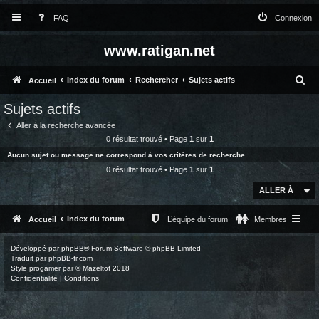
FAQ
Connexion
www.ratigan.net
R
Index du forum
Rechercher
Sujets actifs
Accueil
e
Sujets actifs
c
Aller à la recherche avancée
h
0 résultat trouvé • Page
1
sur
1
Aucun sujet ou message ne correspond à vos critères de recherche.
e
0 résultat trouvé • Page
1
sur
1
r
ALLER À
c
h
Index du forum
Accueil
L’équipe du forum
Membres
e
Développé par
phpBB
® Forum Software © phpBB Limited
r
Traduit par
phpBB-fr.com
Style
progamer
par ©
Mazeltof
2018
Confidentialité
|
Conditions