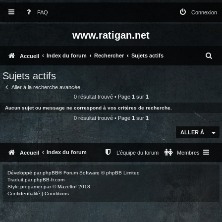
FAQ
Connexion
www.ratigan.net
R
Index du forum
Rechercher
Sujets actifs
Accueil
e
Sujets actifs
c
Aller à la recherche avancée
h
0 résultat trouvé • Page
1
sur
1
Aucun sujet ou message ne correspond à vos critères de recherche.
e
0 résultat trouvé • Page
1
sur
1
r
ALLER À
c
h
Index du forum
Accueil
L’équipe du forum
Membres
e
Développé par
phpBB
® Forum Software © phpBB Limited
r
Traduit par
phpBB-fr.com
Style
progamer
par ©
Mazeltof
2018
Confidentialité
|
Conditions