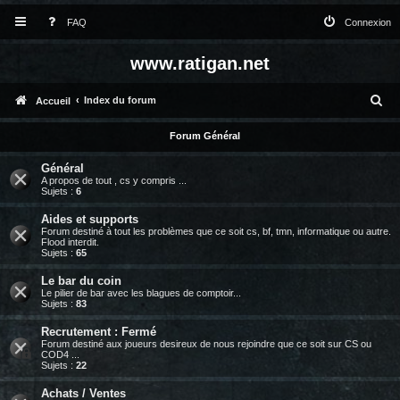
FAQ
Connexion
www.ratigan.net
R
Index du forum
Accueil
e
Forum Général
c
Général
h
A propos de tout , cs y compris ...
Sujets :
6
e
Aides et supports
r
Forum destiné à tout les problèmes que ce soit cs, bf, tmn, informatique ou autre.
Flood interdit.
c
Sujets :
65
h
Le bar du coin
e
Le pilier de bar avec les blagues de comptoir...
Sujets :
83
r
Recrutement : Fermé
Forum destiné aux joueurs desireux de nous rejoindre que ce soit sur CS ou
COD4 ...
Sujets :
22
Achats / Ventes