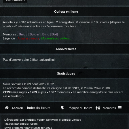
Qui est en ligne
Au total il y a
110
utilisateurs en ligne : 2 enregistrés, 0 invisible et 108 invités (d’après le
nombre d’utilisateurs actifs ces 5 dernières minutes)
Membres :
Baidu [Spider]
,
Bing [Bot]
Légende :
Administrateurs
,
Modérateurs globaux
Anniversaires
Pas d’anniversaire à fêter aujourd’hui
Statistiques
Nous sommes le 09 août 2026 11:32
Le record du nombre d’utilisateurs en ligne est de
1313
, le 29 mai 2026 20:00
21399
messages •
1209
sujets •
1367
membres • Le membre enregistré le plus récent
est
wtalettrgo
.
Index du forum
Accueil
L’équipe du forum
Membres
Développé par
phpBB
® Forum Software © phpBB Limited
Traduit par
phpBB-fr.com
Style
progamer
par ©
Mazeltof
2018