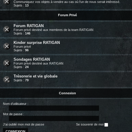
Communiquez vos objets à vendre au cas où l'un de nous serait intéressé.
Sujets :
13
Forum Privé
Forum RATIGAN
Forum privé destiné aux membres de la team RATIGAN
Sujets :
146
Kinder surprise RATIGAN
Forum privé
Sujets :
96
Sondages RATIGAN
Forum privé destiné aux RATIGAN
Sujets :
24
Trésorerie et vie globale
Sujets :
79
Connexion
Nom d’utilisateur :
Mot de passe :
J’ai oublié mon mot de passe
Se souvenir de moi