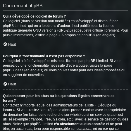
Concernant phpBB
Qui a développé ce logiciel de forum ?
Ce logiciel (dans sa version non modifiée) est développé et distribué par
phpBB Limited
, qui en a les droits d’auteur. Il est publié sous la licence
publique générale GNU version 2 (GPL-2.0) et peut être diffusé librement. Pour
plus d’informations, visitez la page «
À propos de phpBB
» (en anglais).
Haut
Pourquoi la fonctionnalité X n’est pas disponible ?
Ce logiciel a été développé et mis sous licence par phpBB Limited. Si vous
pensez qu’une fonctionnalité nécessite d’être ajoutée, visitez la page
phpBB Ideas
(en anglais) où vous pouvez voter pour des idées proposées ou
en suggérer de nouvelles.
Haut
Qui contacter pour les abus ou les questions légales concernant ce
forum ?
Contactez n’importe lequel des administrateurs de la liste « L’équipe du
forum ». Si vous restez sans réponse alors prenez contact avec le propriétaire
du domaine (en faisant une
recherche sur whois
) ou si un service gratuit est
utilisé (exemple : Yahoo!, Free, f2s.com, etc.), avec le service de gestion ou des
abus. Notez que phpBB Limited
n’a absolument aucun contrôle
et ne peut
être, en aucun cas, tenu pour responsable sur
comment
,
où
ou
par qui
ce