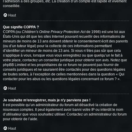
l’adhésion à des groupes, etc. La création d’un compte est rapide et vivement
conseillée.
Haut
Que signifie COPPA ?
COPPA (ou
Children’s Online Privacy Protection Act
de 1998) est une loi aux
États-Unis qui dit que les sites Internet pouvant recueillir des informations de
mineurs de moins de 13 ans doivent obtenir le consentement écrit des parents
(ou d’un tuteur légal) pour la collecte de ces informations permettant
d’identifier un mineur de moins de 13 ans. Si vous n’êtes pas sûr que cela
s’applique à vous, lorsque vous vous enregistrez ou que quelqu’un le fait à
votre place, contactez un conseiller juridique pour obtenir son avis. Notez que
phpBB Limited et les propriétaires de ce forum ne peuvent pas fournir de
conseils juridiques et ne sauraient être contactés pour des questions légales
de toutes sortes, à l’exception de celles mentionnées dans la question « Qui
contacter pour les abus ou les questions légales concernant ce forum ? ».
Haut
Je souhaite m’enregistrer, mais je n’y parviens pas !
Il est possible qu’un administrateur du forum ait désactivé la création de
nouveaux comptes. Il peut également avoir banni votre IP ou interdit le nom
d’utilisateur que vous souhaitez utiliser. Contactez un administrateur du forum
pour obtenir de l’aide.
Haut