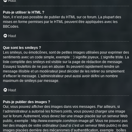
Haut
Puis-je utiliser le HTML ?
Non, il n’est pas possible de publier du HTML sur ce forum. La plupart des
mises en forme permises par le HTML peuvent être appliquées avec les
BBCodes.
Haut
Que sont les smileys ?
Les smileys, ou émoticônes, sont de petites images utilisées pour exprimer des
sentiments avec un code simple, exemple : :) signifie joyeux, :( signifie triste. La
liste complète des smileys est visible sur la page de rédaction de message.
Essayez toutefois de ne pas en abuser. Ils peuvent rapidement rendre un
message illisible et un modérateur peut décider de les retirer ou simplement
d’effacer le message. L’administrateur peut aussi avoir défini un nombre
maximum de smileys par message.
Haut
Puis-je publier des images ?
Oui, vous pouvez afficher des images dans vos messages. Par ailleurs, si
l’administrateur a autorisé les fichiers joints, vous pouvez charger une image
sur le forum. Autrement, vous devez lier une image placée sur un serveur Web
public, exemple : http://www.exemple.com/mon-image.gif. Vous ne pouvez pas
lier des images de votre ordinateur (sauf si c’est un serveur Web public) ni des
images placées derrière des mécanismes d’authentification, exemple : boîtes