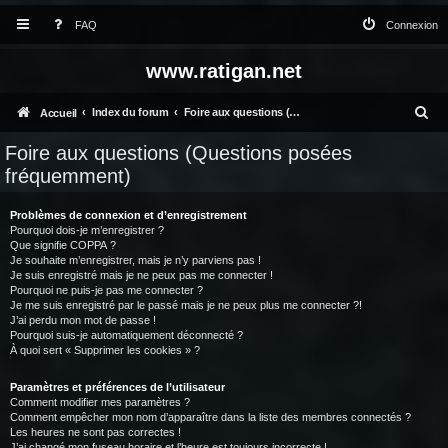
FAQ
Connexion
www.ratigan.net
R
Index du forum
Foire aux questions (Questions posées fréquemment)
Accueil
e
Foire aux questions (Questions posées
c
fréquemment)
h
Problèmes de connexion et d’enregistrement
e
Pourquoi dois-je m’enregistrer ?
Que signifie COPPA ?
r
Je souhaite m’enregistrer, mais je n’y parviens pas !
c
Je suis enregistré mais je ne peux pas me connecter !
Pourquoi ne puis-je pas me connecter ?
h
Je me suis enregistré par le passé mais je ne peux plus me connecter ?!
J’ai perdu mon mot de passe !
e
Pourquoi suis-je automatiquement déconnecté ?
À quoi sert « Supprimer les cookies » ?
r
Paramètres et préférences de l’utilisateur
Comment modifier mes paramètres ?
Comment empêcher mon nom d’apparaître dans la liste des membres connectés ?
Les heures ne sont pas correctes !
J’ai changé mon fuseau horaire et l’heure est toujours incorrecte !