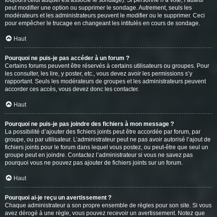
toujours celui auquel est associé le sondage). Si personne n’a voté, l’auteur
peut modifier une option ou supprimer le sondage. Autrement, seuls les
modérateurs et les administrateurs peuvent le modifier ou le supprimer. Ceci
pour empêcher le trucage en changeant les intitulés en cours de sondage.
Haut
Pourquoi ne puis-je pas accéder à un forum ?
Certains forums peuvent être réservés à certains utilisateurs ou groupes. Pour
les consulter, les lire, y poster, etc., vous devez avoir les permissions s’y
rapportant. Seuls les modérateurs de groupes et les administrateurs peuvent
accorder ces accès, vous devez donc les contacter.
Haut
Pourquoi ne puis-je pas joindre des fichiers à mon message ?
La possibilité d’ajouter des fichiers joints peut être accordée par forum, par
groupe, ou par utilisateur. L’administrateur peut ne pas avoir autorisé l’ajout de
fichiers joints pour le forum dans lequel vous postez, ou peut-être que seul un
groupe peut en joindre. Contactez l’administrateur si vous ne savez pas
pourquoi vous ne pouvez pas ajouter de fichiers joints sur un forum.
Haut
Pourquoi ai-je reçu un avertissement ?
Chaque administrateur a son propre ensemble de règles pour son site. Si vous
avez dérogé à une règle, vous pouvez recevoir un avertissement. Notez que