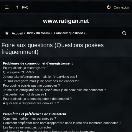
FAQ
Connexion
www.ratigan.net
R
Index du forum
Foire aux questions (Questions posées fréquemment)
Accueil
e
Foire aux questions (Questions posées
c
fréquemment)
h
Problèmes de connexion et d’enregistrement
e
Pourquoi dois-je m’enregistrer ?
Que signifie COPPA ?
r
Je souhaite m’enregistrer, mais je n’y parviens pas !
c
Je suis enregistré mais je ne peux pas me connecter !
Pourquoi ne puis-je pas me connecter ?
h
Je me suis enregistré par le passé mais je ne peux plus me connecter ?!
J’ai perdu mon mot de passe !
e
Pourquoi suis-je automatiquement déconnecté ?
À quoi sert « Supprimer les cookies » ?
r
Paramètres et préférences de l’utilisateur
Comment modifier mes paramètres ?
Comment empêcher mon nom d’apparaître dans la liste des membres connectés ?
Les heures ne sont pas correctes !
J’ai changé mon fuseau horaire et l’heure est toujours incorrecte !