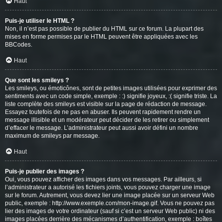
Haut
Puis-je utiliser le HTML ?
Non, il n’est pas possible de publier du HTML sur ce forum. La plupart des
mises en forme permises par le HTML peuvent être appliquées avec les
BBCodes.
Haut
Que sont les smileys ?
Les smileys, ou émoticônes, sont de petites images utilisées pour exprimer des
sentiments avec un code simple, exemple : :) signifie joyeux, :( signifie triste. La
liste complète des smileys est visible sur la page de rédaction de message.
Essayez toutefois de ne pas en abuser. Ils peuvent rapidement rendre un
message illisible et un modérateur peut décider de les retirer ou simplement
d’effacer le message. L’administrateur peut aussi avoir défini un nombre
maximum de smileys par message.
Haut
Puis-je publier des images ?
Oui, vous pouvez afficher des images dans vos messages. Par ailleurs, si
l’administrateur a autorisé les fichiers joints, vous pouvez charger une image
sur le forum. Autrement, vous devez lier une image placée sur un serveur Web
public, exemple : http://www.exemple.com/mon-image.gif. Vous ne pouvez pas
lier des images de votre ordinateur (sauf si c’est un serveur Web public) ni des
images placées derrière des mécanismes d’authentification, exemple : boîtes