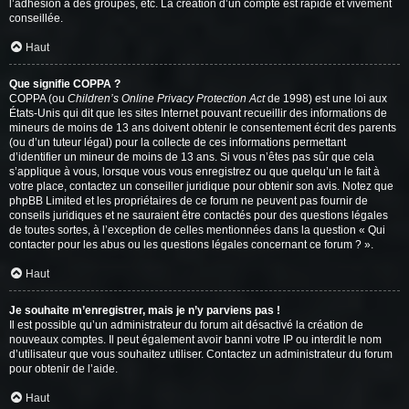
l’adhésion à des groupes, etc. La création d’un compte est rapide et vivement
conseillée.
Haut
Que signifie COPPA ?
COPPA (ou
Children’s Online Privacy Protection Act
de 1998) est une loi aux
États-Unis qui dit que les sites Internet pouvant recueillir des informations de
mineurs de moins de 13 ans doivent obtenir le consentement écrit des parents
(ou d’un tuteur légal) pour la collecte de ces informations permettant
d’identifier un mineur de moins de 13 ans. Si vous n’êtes pas sûr que cela
s’applique à vous, lorsque vous vous enregistrez ou que quelqu’un le fait à
votre place, contactez un conseiller juridique pour obtenir son avis. Notez que
phpBB Limited et les propriétaires de ce forum ne peuvent pas fournir de
conseils juridiques et ne sauraient être contactés pour des questions légales
de toutes sortes, à l’exception de celles mentionnées dans la question « Qui
contacter pour les abus ou les questions légales concernant ce forum ? ».
Haut
Je souhaite m’enregistrer, mais je n’y parviens pas !
Il est possible qu’un administrateur du forum ait désactivé la création de
nouveaux comptes. Il peut également avoir banni votre IP ou interdit le nom
d’utilisateur que vous souhaitez utiliser. Contactez un administrateur du forum
pour obtenir de l’aide.
Haut