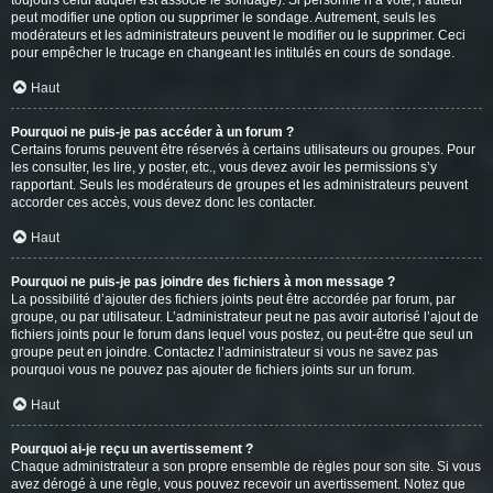
toujours celui auquel est associé le sondage). Si personne n’a voté, l’auteur
peut modifier une option ou supprimer le sondage. Autrement, seuls les
modérateurs et les administrateurs peuvent le modifier ou le supprimer. Ceci
pour empêcher le trucage en changeant les intitulés en cours de sondage.
Haut
Pourquoi ne puis-je pas accéder à un forum ?
Certains forums peuvent être réservés à certains utilisateurs ou groupes. Pour
les consulter, les lire, y poster, etc., vous devez avoir les permissions s’y
rapportant. Seuls les modérateurs de groupes et les administrateurs peuvent
accorder ces accès, vous devez donc les contacter.
Haut
Pourquoi ne puis-je pas joindre des fichiers à mon message ?
La possibilité d’ajouter des fichiers joints peut être accordée par forum, par
groupe, ou par utilisateur. L’administrateur peut ne pas avoir autorisé l’ajout de
fichiers joints pour le forum dans lequel vous postez, ou peut-être que seul un
groupe peut en joindre. Contactez l’administrateur si vous ne savez pas
pourquoi vous ne pouvez pas ajouter de fichiers joints sur un forum.
Haut
Pourquoi ai-je reçu un avertissement ?
Chaque administrateur a son propre ensemble de règles pour son site. Si vous
avez dérogé à une règle, vous pouvez recevoir un avertissement. Notez que