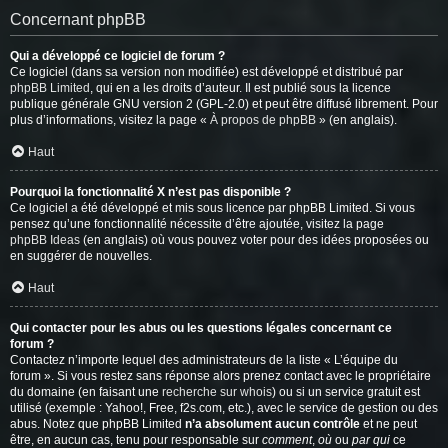
Concernant phpBB
Qui a développé ce logiciel de forum ?
Ce logiciel (dans sa version non modifiée) est développé et distribué par
phpBB Limited
, qui en a les droits d’auteur. Il est publié sous la licence
publique générale GNU version 2 (GPL-2.0) et peut être diffusé librement. Pour
plus d’informations, visitez la page «
À propos de phpBB
» (en anglais).
Haut
Pourquoi la fonctionnalité X n’est pas disponible ?
Ce logiciel a été développé et mis sous licence par phpBB Limited. Si vous
pensez qu’une fonctionnalité nécessite d’être ajoutée, visitez la page
phpBB Ideas
(en anglais) où vous pouvez voter pour des idées proposées ou
en suggérer de nouvelles.
Haut
Qui contacter pour les abus ou les questions légales concernant ce
forum ?
Contactez n’importe lequel des administrateurs de la liste « L’équipe du
forum ». Si vous restez sans réponse alors prenez contact avec le propriétaire
du domaine (en faisant une
recherche sur whois
) ou si un service gratuit est
utilisé (exemple : Yahoo!, Free, f2s.com, etc.), avec le service de gestion ou des
abus. Notez que phpBB Limited
n’a absolument aucun contrôle
et ne peut
être, en aucun cas, tenu pour responsable sur
comment
,
où
ou
par qui
ce