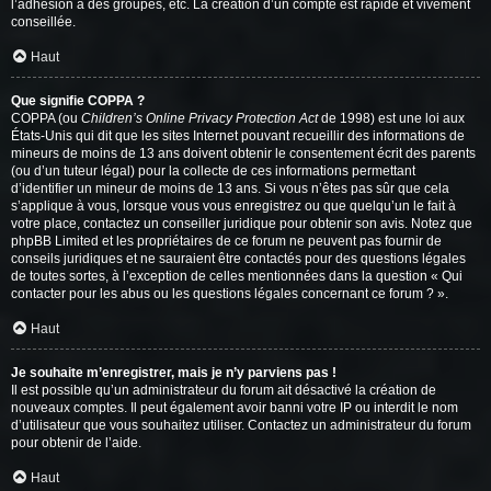
l’adhésion à des groupes, etc. La création d’un compte est rapide et vivement
conseillée.
Haut
Que signifie COPPA ?
COPPA (ou
Children’s Online Privacy Protection Act
de 1998) est une loi aux
États-Unis qui dit que les sites Internet pouvant recueillir des informations de
mineurs de moins de 13 ans doivent obtenir le consentement écrit des parents
(ou d’un tuteur légal) pour la collecte de ces informations permettant
d’identifier un mineur de moins de 13 ans. Si vous n’êtes pas sûr que cela
s’applique à vous, lorsque vous vous enregistrez ou que quelqu’un le fait à
votre place, contactez un conseiller juridique pour obtenir son avis. Notez que
phpBB Limited et les propriétaires de ce forum ne peuvent pas fournir de
conseils juridiques et ne sauraient être contactés pour des questions légales
de toutes sortes, à l’exception de celles mentionnées dans la question « Qui
contacter pour les abus ou les questions légales concernant ce forum ? ».
Haut
Je souhaite m’enregistrer, mais je n’y parviens pas !
Il est possible qu’un administrateur du forum ait désactivé la création de
nouveaux comptes. Il peut également avoir banni votre IP ou interdit le nom
d’utilisateur que vous souhaitez utiliser. Contactez un administrateur du forum
pour obtenir de l’aide.
Haut