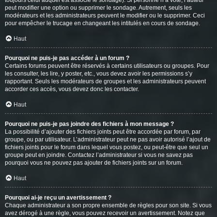
toujours celui auquel est associé le sondage). Si personne n’a voté, l’auteur
peut modifier une option ou supprimer le sondage. Autrement, seuls les
modérateurs et les administrateurs peuvent le modifier ou le supprimer. Ceci
pour empêcher le trucage en changeant les intitulés en cours de sondage.
Haut
Pourquoi ne puis-je pas accéder à un forum ?
Certains forums peuvent être réservés à certains utilisateurs ou groupes. Pour
les consulter, les lire, y poster, etc., vous devez avoir les permissions s’y
rapportant. Seuls les modérateurs de groupes et les administrateurs peuvent
accorder ces accès, vous devez donc les contacter.
Haut
Pourquoi ne puis-je pas joindre des fichiers à mon message ?
La possibilité d’ajouter des fichiers joints peut être accordée par forum, par
groupe, ou par utilisateur. L’administrateur peut ne pas avoir autorisé l’ajout de
fichiers joints pour le forum dans lequel vous postez, ou peut-être que seul un
groupe peut en joindre. Contactez l’administrateur si vous ne savez pas
pourquoi vous ne pouvez pas ajouter de fichiers joints sur un forum.
Haut
Pourquoi ai-je reçu un avertissement ?
Chaque administrateur a son propre ensemble de règles pour son site. Si vous
avez dérogé à une règle, vous pouvez recevoir un avertissement. Notez que