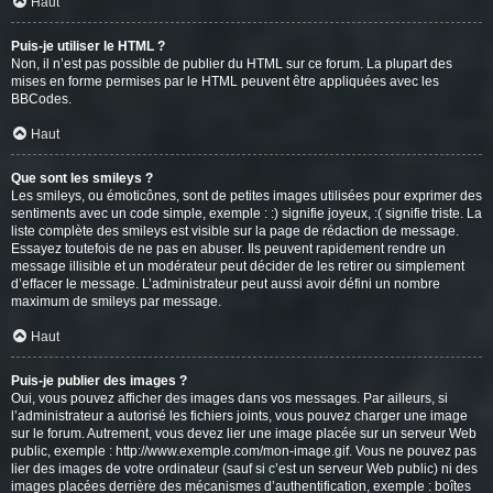
Haut
Puis-je utiliser le HTML ?
Non, il n’est pas possible de publier du HTML sur ce forum. La plupart des
mises en forme permises par le HTML peuvent être appliquées avec les
BBCodes.
Haut
Que sont les smileys ?
Les smileys, ou émoticônes, sont de petites images utilisées pour exprimer des
sentiments avec un code simple, exemple : :) signifie joyeux, :( signifie triste. La
liste complète des smileys est visible sur la page de rédaction de message.
Essayez toutefois de ne pas en abuser. Ils peuvent rapidement rendre un
message illisible et un modérateur peut décider de les retirer ou simplement
d’effacer le message. L’administrateur peut aussi avoir défini un nombre
maximum de smileys par message.
Haut
Puis-je publier des images ?
Oui, vous pouvez afficher des images dans vos messages. Par ailleurs, si
l’administrateur a autorisé les fichiers joints, vous pouvez charger une image
sur le forum. Autrement, vous devez lier une image placée sur un serveur Web
public, exemple : http://www.exemple.com/mon-image.gif. Vous ne pouvez pas
lier des images de votre ordinateur (sauf si c’est un serveur Web public) ni des
images placées derrière des mécanismes d’authentification, exemple : boîtes