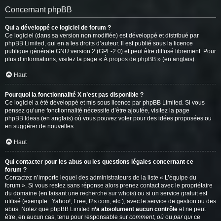
Concernant phpBB
Qui a développé ce logiciel de forum ?
Ce logiciel (dans sa version non modifiée) est développé et distribué par
phpBB Limited
, qui en a les droits d’auteur. Il est publié sous la licence
publique générale GNU version 2 (GPL-2.0) et peut être diffusé librement. Pour
plus d’informations, visitez la page «
À propos de phpBB
» (en anglais).
Haut
Pourquoi la fonctionnalité X n’est pas disponible ?
Ce logiciel a été développé et mis sous licence par phpBB Limited. Si vous
pensez qu’une fonctionnalité nécessite d’être ajoutée, visitez la page
phpBB Ideas
(en anglais) où vous pouvez voter pour des idées proposées ou
en suggérer de nouvelles.
Haut
Qui contacter pour les abus ou les questions légales concernant ce
forum ?
Contactez n’importe lequel des administrateurs de la liste « L’équipe du
forum ». Si vous restez sans réponse alors prenez contact avec le propriétaire
du domaine (en faisant une
recherche sur whois
) ou si un service gratuit est
utilisé (exemple : Yahoo!, Free, f2s.com, etc.), avec le service de gestion ou des
abus. Notez que phpBB Limited
n’a absolument aucun contrôle
et ne peut
être, en aucun cas, tenu pour responsable sur
comment
,
où
ou
par qui
ce