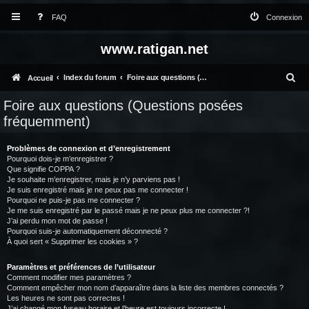
FAQ
Connexion
www.ratigan.net
R
Index du forum
Foire aux questions (Questions posées fréquemment)
Accueil
e
Foire aux questions (Questions posées
c
fréquemment)
h
Problèmes de connexion et d’enregistrement
e
Pourquoi dois-je m’enregistrer ?
Que signifie COPPA ?
r
Je souhaite m’enregistrer, mais je n’y parviens pas !
c
Je suis enregistré mais je ne peux pas me connecter !
Pourquoi ne puis-je pas me connecter ?
h
Je me suis enregistré par le passé mais je ne peux plus me connecter ?!
J’ai perdu mon mot de passe !
e
Pourquoi suis-je automatiquement déconnecté ?
À quoi sert « Supprimer les cookies » ?
r
Paramètres et préférences de l’utilisateur
Comment modifier mes paramètres ?
Comment empêcher mon nom d’apparaître dans la liste des membres connectés ?
Les heures ne sont pas correctes !
J’ai changé mon fuseau horaire et l’heure est toujours incorrecte !