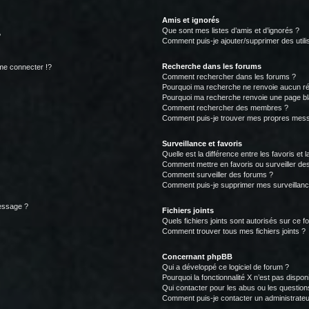
Amis et ignorés
Que sont mes listes d’amis et d’ignorés ?
?
Comment puis-je ajouter/supprimer des utilis
Recherche dans les forums
e connecter !?
Comment rechercher dans les forums ?
Pourquoi ma recherche ne renvoie aucun ré
Pourquoi ma recherche renvoie une page bl
Comment rechercher des membres ?
Comment puis-je trouver mes propres mess
Surveillance et favoris
Quelle est la différence entre les favoris et l
Comment mettre en favoris ou surveiller des
Comment surveiller des forums ?
Comment puis-je supprimer mes surveillanc
message ?
Fichiers joints
Quels fichiers joints sont autorisés sur ce f
Comment trouver tous mes fichiers joints ?
Concernant phpBB
Qui a développé ce logiciel de forum ?
Pourquoi la fonctionnalité X n’est pas dispon
Qui contacter pour les abus ou les questio
Comment puis-je contacter un administrateu