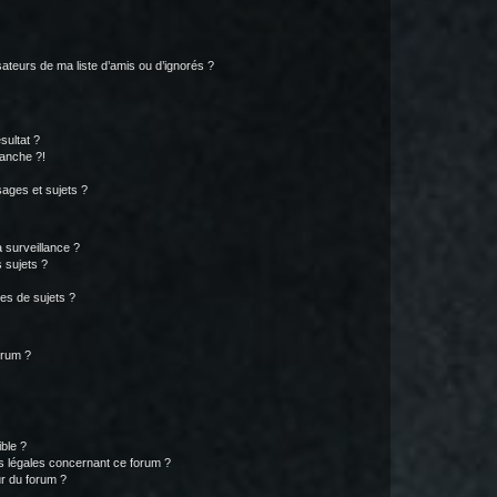
ateurs de ma liste d’amis ou d’ignorés ?
sultat ?
anche ?!
ages et sujets ?
a surveillance ?
 sujets ?
es de sujets ?
orum ?
ible ?
ns légales concernant ce forum ?
r du forum ?