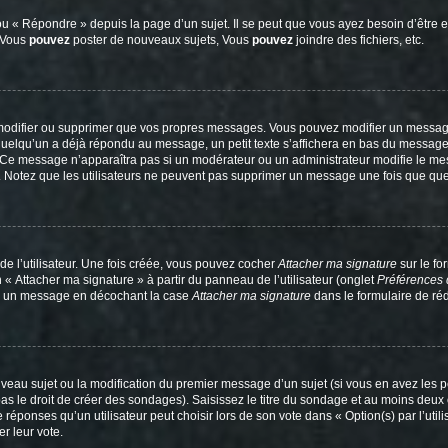
 « Répondre » depuis la page d’un sujet. Il se peut que vous ayez besoin d’être e
: Vous
pouvez
poster de nouveaux sujets, Vous
pouvez
joindre des fichiers, etc.
modifier ou supprimer que vos propres messages. Vous pouvez modifier un message
lqu’un a déjà répondu au message, un petit texte s’affichera en bas du message ind
n. Ce message n’apparaîtra pas si un modérateur ou un administrateur modifie le mes
ive. Notez que les utilisateurs ne peuvent pas supprimer un message une fois que qu
e l’utilisateur. Une fois créée, vous pouvez cocher
Attacher ma signature
sur le fo
 « Attacher ma signature » à partir du panneau de l’utilisateur (onglet
Préférences 
 à un message en décochant la case
Attacher ma signature
dans le formulaire de ré
ouveau sujet ou la modification du premier message d’un sujet (si vous en avez les p
 le droit de créer des sondages). Saisissez le titre du sondage et au moins deux o
onses qu’un utilisateur peut choisir lors de son vote dans « Option(s) par l’utilis
er leur vote.