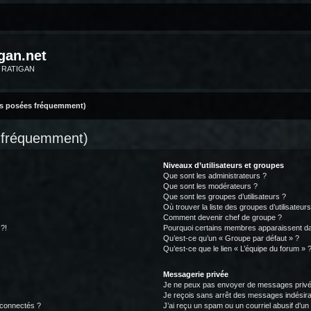
gan.net
m RATIGAN
ns posées fréquemment)
s fréquemment)
Niveaux d’utilisateurs et groupes
Que sont les administrateurs ?
Que sont les modérateurs ?
Que sont les groupes d’utilisateurs ?
Où trouver la liste des groupes d’utilisateur
Comment devenir chef de groupe ?
 ?!
Pourquoi certains membres apparaissent dan
Qu’est-ce qu’un « Groupe par défaut » ?
Qu’est-ce que le lien « L’équipe du forum » 
Messagerie privée
Je ne peux pas envoyer de messages privé
Je reçois sans arrêt des messages indésira
 connectés ?
J’ai reçu un spam ou un courriel abusif d’u