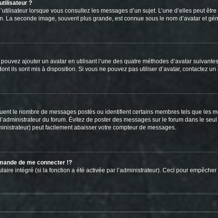
tilisateur ?
utilisateur lorsque vous consultez les messages d’un sujet. L’une d’elles peut êtr
rum. La seconde image, souvent plus grande, est connue sous le nom d’avatar et 
s pouvez ajouter un avatar en utilisant l’une des quatre méthodes d’avatar suivantes 
ont ils sont mis à disposition. Si vous ne pouvez pas utiliser d’avatar, contactez un
iquent le nombre de messages postés ou identifient certains membres tels que les 
ar l’administrateur du forum. Évitez de poster des messages sur le forum dans le seu
ministrateur) peut facilement abaisser votre compteur de messages.
mande de me connecter !?
re intégré (si la fonction a été activée par l’administrateur). Ceci pour empêcher l’u