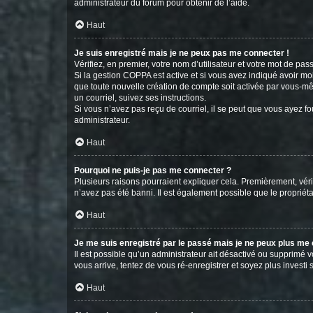
administrateur du forum pour obtenir de l’aide.
Haut
Je suis enregistré mais je ne peux pas me connecter !
Vérifiez, en premier, votre nom d’utilisateur et votre mot de passe.
Si la gestion COPPA est active et si vous avez indiqué avoir mo
que toute nouvelle création de compte soit activée par vous-mê
un courriel, suivez ses instructions.
Si vous n’avez pas reçu de courriel, il se peut que vous ayez fou
administrateur.
Haut
Pourquoi ne puis-je pas me connecter ?
Plusieurs raisons pourraient expliquer cela. Premièrement, vérif
n’avez pas été banni. Il est également possible que le propriétair
Haut
Je me suis enregistré par le passé mais je ne peux plus me
Il est possible qu’un administrateur ait désactivé ou supprimé 
vous arrive, tentez de vous ré-enregistrer et soyez plus investi s
Haut