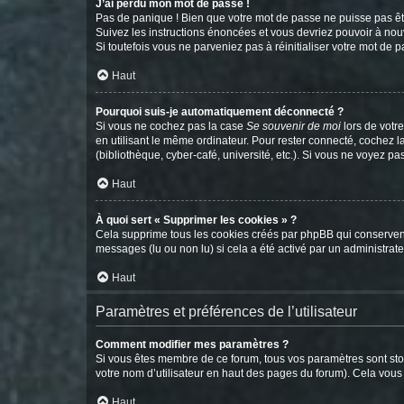
J’ai perdu mon mot de passe !
Pas de panique ! Bien que votre mot de passe ne puisse pas être
Suivez les instructions énoncées et vous devriez pouvoir à no
Si toutefois vous ne parveniez pas à réinitialiser votre mot de 
Haut
Pourquoi suis-je automatiquement déconnecté ?
Si vous ne cochez pas la case
Se souvenir de moi
lors de votr
en utilisant le même ordinateur. Pour rester connecté, cochez 
(bibliothèque, cyber-café, université, etc.). Si vous ne voyez pa
Haut
À quoi sert « Supprimer les cookies » ?
Cela supprime tous les cookies créés par phpBB qui conservent v
messages (lu ou non lu) si cela a été activé par un administra
Haut
Paramètres et préférences de l’utilisateur
Comment modifier mes paramètres ?
Si vous êtes membre de ce forum, tous vos paramètres sont st
votre nom d’utilisateur en haut des pages du forum). Cela vous
Haut