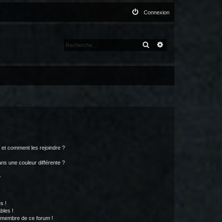
Connexion
RECHERCHER
RECHERCHE AVANCÉ
s et comment les rejoindre ?
s une couleur différente ?
?
s !
bles !
n membre de ce forum !