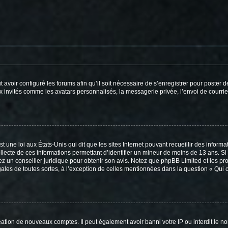
t avoir configuré les forums afin qu’il soit nécessaire de s’enregistrer pour poster
x invités comme les avatars personnalisés, la messagerie privée, l’envoi de courri
t une loi aux États-Unis qui dit que les sites Internet pouvant recueillir des infor
ollecte de ces informations permettant d’identifier un mineur de moins de 13 ans. S
tez un conseiller juridique pour obtenir son avis. Notez que phpBB Limited et les pr
gales de toutes sortes, à l’exception de celles mentionnées dans la question « Qui
réation de nouveaux comptes. Il peut également avoir banni votre IP ou interdit le no