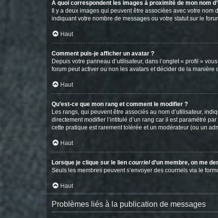
A quoi correspondent les images à proximité de mon nom d’u
Il y a deux images qui peuvent être associées avec votre nom d’
indiquant votre nombre de messages ou votre statut sur le fo
Haut
Comment puis-je afficher un avatar ?
Depuis votre panneau d’utilisateur, dans l’onglet « profil » vou
forum peut activer ou non les avatars et décider de la manière d
Haut
Qu’est-ce que mon rang et comment le modifier ?
Les rangs, qui peuvent être associés au nom d’utilisateur, ind
directement modifier l’intitulé d’un rang car il est paramétré p
cette pratique est rarement tolérée et un modérateur (ou un ad
Haut
Lorsque je clique sur le lien
courriel
d’un membre, on me de
Seuls les membres peuvent s’envoyer des courriels via le formulai
Haut
Problèmes liés à la publication de messages