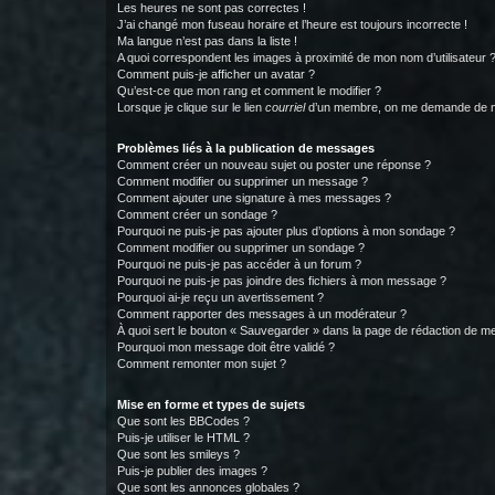
Les heures ne sont pas correctes !
J’ai changé mon fuseau horaire et l’heure est toujours incorrecte !
Ma langue n’est pas dans la liste !
A quoi correspondent les images à proximité de mon nom d’utilisateur 
Comment puis-je afficher un avatar ?
Qu’est-ce que mon rang et comment le modifier ?
Lorsque je clique sur le lien
courriel
d’un membre, on me demande de m
Problèmes liés à la publication de messages
Comment créer un nouveau sujet ou poster une réponse ?
Comment modifier ou supprimer un message ?
Comment ajouter une signature à mes messages ?
Comment créer un sondage ?
Pourquoi ne puis-je pas ajouter plus d’options à mon sondage ?
Comment modifier ou supprimer un sondage ?
Pourquoi ne puis-je pas accéder à un forum ?
Pourquoi ne puis-je pas joindre des fichiers à mon message ?
Pourquoi ai-je reçu un avertissement ?
Comment rapporter des messages à un modérateur ?
À quoi sert le bouton « Sauvegarder » dans la page de rédaction de 
Pourquoi mon message doit être validé ?
Comment remonter mon sujet ?
Mise en forme et types de sujets
Que sont les BBCodes ?
Puis-je utiliser le HTML ?
Que sont les smileys ?
Puis-je publier des images ?
Que sont les annonces globales ?