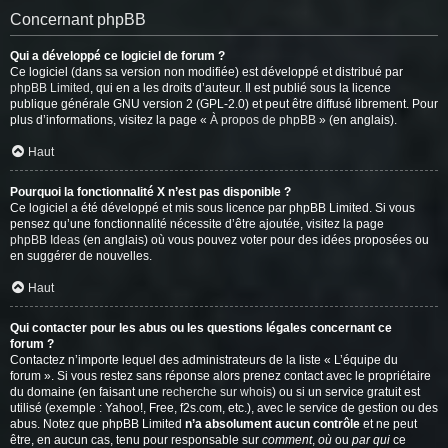
Concernant phpBB
Qui a développé ce logiciel de forum ?
Ce logiciel (dans sa version non modifiée) est développé et distribué par
phpBB Limited
, qui en a les droits d’auteur. Il est publié sous la licence
publique générale GNU version 2 (GPL-2.0) et peut être diffusé librement. Pour
plus d’informations, visitez la page «
À propos de phpBB
» (en anglais).
Haut
Pourquoi la fonctionnalité X n’est pas disponible ?
Ce logiciel a été développé et mis sous licence par phpBB Limited. Si vous
pensez qu’une fonctionnalité nécessite d’être ajoutée, visitez la page
phpBB Ideas
(en anglais) où vous pouvez voter pour des idées proposées ou
en suggérer de nouvelles.
Haut
Qui contacter pour les abus ou les questions légales concernant ce
forum ?
Contactez n’importe lequel des administrateurs de la liste « L’équipe du
forum ». Si vous restez sans réponse alors prenez contact avec le propriétaire
du domaine (en faisant une
recherche sur whois
) ou si un service gratuit est
utilisé (exemple : Yahoo!, Free, f2s.com, etc.), avec le service de gestion ou des
abus. Notez que phpBB Limited
n’a absolument aucun contrôle
et ne peut
être, en aucun cas, tenu pour responsable sur
comment
,
où
ou
par qui
ce