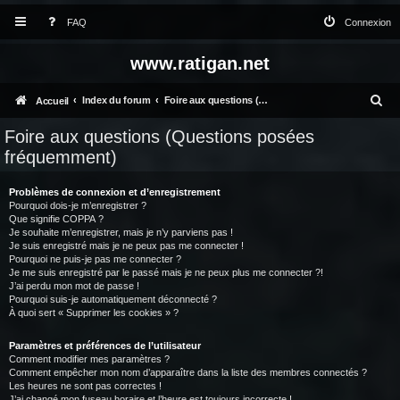
FAQ
Connexion
www.ratigan.net
R
Index du forum
Foire aux questions (Questions posées fréquemment)
Accueil
e
Foire aux questions (Questions posées
c
fréquemment)
h
Problèmes de connexion et d’enregistrement
e
Pourquoi dois-je m’enregistrer ?
Que signifie COPPA ?
r
Je souhaite m’enregistrer, mais je n’y parviens pas !
c
Je suis enregistré mais je ne peux pas me connecter !
Pourquoi ne puis-je pas me connecter ?
h
Je me suis enregistré par le passé mais je ne peux plus me connecter ?!
J’ai perdu mon mot de passe !
e
Pourquoi suis-je automatiquement déconnecté ?
À quoi sert « Supprimer les cookies » ?
r
Paramètres et préférences de l’utilisateur
Comment modifier mes paramètres ?
Comment empêcher mon nom d’apparaître dans la liste des membres connectés ?
Les heures ne sont pas correctes !
J’ai changé mon fuseau horaire et l’heure est toujours incorrecte !