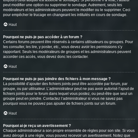
toujours celui auquel est associé le sondage). Si personne n’a voté, l’auteur
peut modifier une option ou supprimer le sondage. Autrement, seuls les
modérateurs et les administrateurs peuvent le modifier ou le supprimer. Ceci
pour empêcher le trucage en changeant les intitulés en cours de sondage.
Haut
Pourquoi ne puis-je pas accéder à un forum ?
Certains forums peuvent être réservés à certains utilisateurs ou groupes. Pour
les consulter, les lire, y poster, etc., vous devez avoir les permissions s’y
rapportant. Seuls les modérateurs de groupes et les administrateurs peuvent
accorder ces accès, vous devez donc les contacter.
Haut
Pourquoi ne puis-je pas joindre des fichiers à mon message ?
La possibilité d’ajouter des fichiers joints peut être accordée par forum, par
groupe, ou par utilisateur. L’administrateur peut ne pas avoir autorisé l’ajout de
fichiers joints pour le forum dans lequel vous postez, ou peut-être que seul un
groupe peut en joindre. Contactez l’administrateur si vous ne savez pas
pourquoi vous ne pouvez pas ajouter de fichiers joints sur un forum.
Haut
Pourquoi ai-je reçu un avertissement ?
Chaque administrateur a son propre ensemble de règles pour son site. Si vous
avez dérogé à une règle, vous pouvez recevoir un avertissement. Notez que