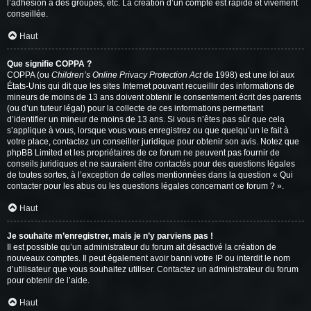
l’adhésion à des groupes, etc. La création d’un compte est rapide et vivement
conseillée.
Haut
Que signifie COPPA ?
COPPA (ou
Children’s Online Privacy Protection Act
de 1998) est une loi aux
États-Unis qui dit que les sites Internet pouvant recueillir des informations de
mineurs de moins de 13 ans doivent obtenir le consentement écrit des parents
(ou d’un tuteur légal) pour la collecte de ces informations permettant
d’identifier un mineur de moins de 13 ans. Si vous n’êtes pas sûr que cela
s’applique à vous, lorsque vous vous enregistrez ou que quelqu’un le fait à
votre place, contactez un conseiller juridique pour obtenir son avis. Notez que
phpBB Limited et les propriétaires de ce forum ne peuvent pas fournir de
conseils juridiques et ne sauraient être contactés pour des questions légales
de toutes sortes, à l’exception de celles mentionnées dans la question « Qui
contacter pour les abus ou les questions légales concernant ce forum ? ».
Haut
Je souhaite m’enregistrer, mais je n’y parviens pas !
Il est possible qu’un administrateur du forum ait désactivé la création de
nouveaux comptes. Il peut également avoir banni votre IP ou interdit le nom
d’utilisateur que vous souhaitez utiliser. Contactez un administrateur du forum
pour obtenir de l’aide.
Haut