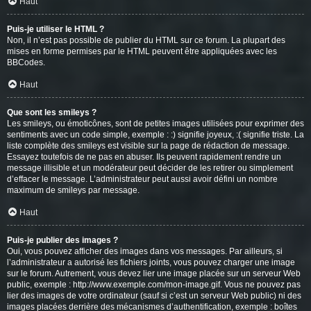
Haut
Puis-je utiliser le HTML ?
Non, il n’est pas possible de publier du HTML sur ce forum. La plupart des
mises en forme permises par le HTML peuvent être appliquées avec les
BBCodes.
Haut
Que sont les smileys ?
Les smileys, ou émoticônes, sont de petites images utilisées pour exprimer des
sentiments avec un code simple, exemple : :) signifie joyeux, :( signifie triste. La
liste complète des smileys est visible sur la page de rédaction de message.
Essayez toutefois de ne pas en abuser. Ils peuvent rapidement rendre un
message illisible et un modérateur peut décider de les retirer ou simplement
d’effacer le message. L’administrateur peut aussi avoir défini un nombre
maximum de smileys par message.
Haut
Puis-je publier des images ?
Oui, vous pouvez afficher des images dans vos messages. Par ailleurs, si
l’administrateur a autorisé les fichiers joints, vous pouvez charger une image
sur le forum. Autrement, vous devez lier une image placée sur un serveur Web
public, exemple : http://www.exemple.com/mon-image.gif. Vous ne pouvez pas
lier des images de votre ordinateur (sauf si c’est un serveur Web public) ni des
images placées derrière des mécanismes d’authentification, exemple : boîtes